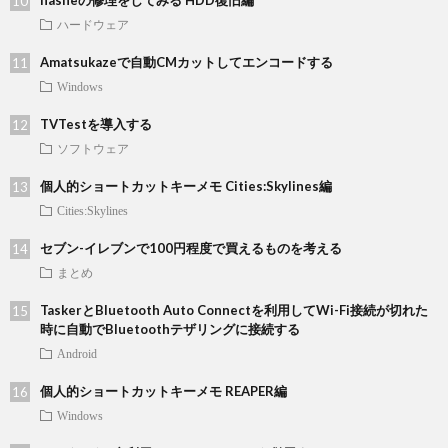
nasneの修理をしてみる HDD復旧編
ハードウェア
Amatsukazeで自動CMカットしてエンコードする
Windows
TVTestを導入する
ソフトウェア
個人的ショートカットキーメモ Cities:Skylines編
Cities:Skylines
セブン-イレブンで100円程度で買えるものを考える
まとめ
TaskerとBluetooth Auto Connectを利用してWi-Fi接続が切れた
時に自動でBluetoothテザリングに接続する
Android
個人的ショートカットキーメモ REAPER編
Windows