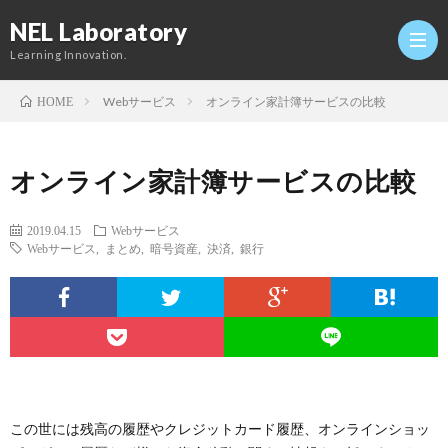
NEL Laboratory
Learning Innovation.
Webサービス
オンライン家計簿サービスの比較
HOME
Hom
オンライン家計簿サービスの比較
研
2019.04.15
Webサービス
Webサービス
,
まとめ
,
暗号資産
,
決済
,
銀行
究
Profi
室
Twitt
Conta
この世には残高の履歴やクレジットカード履歴、オンラインショッ