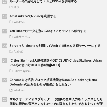
ルーターを2台利用してIPoEとPPPoEを併用する
通信
AmatsukazeでNVEncを利用する
Windows
YouTubeのデータを別のGoogleアカウントへ移行する
Webサービス
Servers Ultimateを利用してAndroid端末を各種サーバーにする
Android
[Cities:Skylines]大規模道路MOD”CSUR”(Cities:Skylines Urban
Road)の使い方 #03 IC作成編[MOD]
Cities:Skylines
Chrome向け広告ブロック拡張機能はNano AdblockerとNano
Defenderの組み合わせが最強かもしれない
Windows
マルチオーディオスプリッター（複数の音声入力をミックスしたり
同時に複数の音声出力をしたりその両方をしたりできるやつ）が便