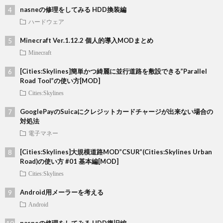
nasneの修理をしてみる HDD換装編
ハードウェア
Minecraft Ver.1.12.2 個人的導入MODまとめ
Minecraft
[Cities:Skylines]簡単かつ綺麗に並行道路を敷設できる”Parallel
Road Tool”の使い方[MOD]
Cities:Skylines
GooglePayのSuicaにクレジットカードチャージが出来ない場合の
対処法
電子マネー
[Cities:Skylines]大規模道路MOD”CSUR”(Cities:Skylines Urban
Road)の使い方 #01 基本編[MOD]
Cities:Skylines
Android用メーラーを考える
Android