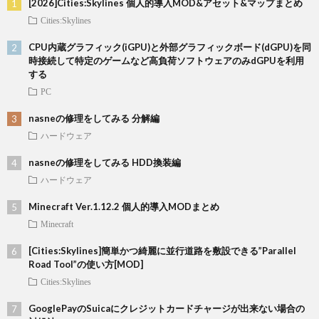
[2026]Cities:Skylines 個人的導入MOD&アセット&マップまとめ
Cities:Skylines
CPU内蔵グラフィック(iGPU)と外部グラフィックボード(dGPU)を同
時接続して特定のゲームなど高負荷ソフトウェアのみdGPUを利用
する
PC
nasneの修理をしてみる 分解編
ハードウェア
nasneの修理をしてみる HDD換装編
ハードウェア
Minecraft Ver.1.12.2 個人的導入MODまとめ
Minecraft
[Cities:Skylines]簡単かつ綺麗に並行道路を敷設できる”Parallel
Road Tool”の使い方[MOD]
Cities:Skylines
GooglePayのSuicaにクレジットカードチャージが出来ない場合の