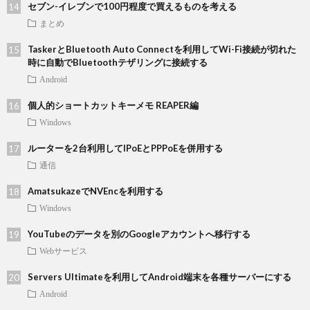
セブン-イレブンで100円程度で買えるものを考える
まとめ
TaskerとBluetooth Auto Connectを利用してWi-Fi接続が切れた
時に自動でBluetoothテザリングに接続する
Android
個人的ショートカットキーメモ REAPER編
Windows
ルーターを2台利用してIPoEとPPPoEを併用する
通信
AmatsukazeでNVEncを利用する
Windows
YouTubeのデータを別のGoogleアカウントへ移行する
Webサービス
Servers Ultimateを利用してAndroid端末を各種サーバーにする
Android