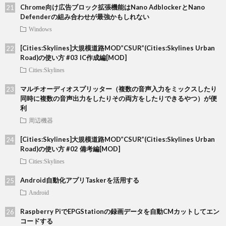
Chrome向け広告ブロック拡張機能はNano AdblockerとNano
Defenderの組み合わせが最強かもしれない
Windows
[Cities:Skylines]大規模道路MOD”CSUR”(Cities:Skylines Urban
Road)の使い方 #03 IC作成編[MOD]
Cities:Skylines
マルチオーディオスプリッター（複数の音声入力をミックスしたり
同時に複数の音声出力をしたりその両方をしたりできるやつ）が便
利
周辺機器
[Cities:Skylines]大規模道路MOD”CSUR”(Cities:Skylines Urban
Road)の使い方 #02 備考編[MOD]
Cities:Skylines
Android自動化アプリTaskerを活用する
Android
Raspberry PiでEPGStationの録画データを自動CMカットしてエン
コードする