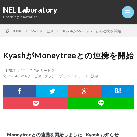
NEL Laboratory
Learning Innovation.
Webサービス
KyashがMoneytreeとの連携を開始
HOME
Hom
KyashがMoneytreeとの連携を開始
研
2021.05.17
Webサービス
Kyash
,
Webサービス
,
ブランドプリペイドカード
,
決済
究
Profi
室
Twitt
Conta