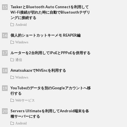
TaskerとBluetooth Auto Connectを利用して
Wi-Fi接続が切れた時に自動でBluetoothテザリ
ングに接続する
Android
個人的ショートカットキーメモ REAPER編
Windows
ルーターを2台利用してIPoEとPPPoEを併用する
通信
AmatsukazeでNVEncを利用する
Windows
YouTubeのデータを別のGoogleアカウントへ移
行する
Webサービス
Servers Ultimateを利用してAndroid端末を各
種サーバーにする
Android