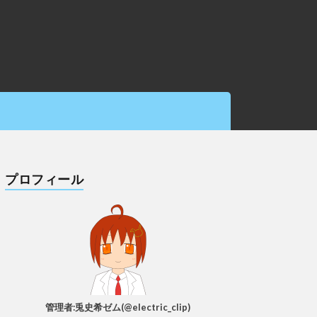
プロフィール
管理者:兎史希ゼム(@electric_clip)