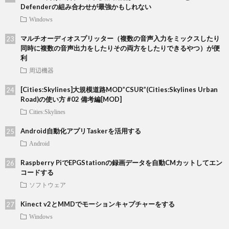
Defenderの組み合わせが最強かもしれない
Windows
マルチオーディオスプリッター（複数の音声入力をミックスしたり
同時に複数の音声出力をしたりその両方をしたりできるやつ）が便
利
周辺機器
[Cities:Skylines]大規模道路MOD”CSUR”(Cities:Skylines Urban
Road)の使い方 #02 備考編[MOD]
Cities:Skylines
Android自動化アプリTaskerを活用する
Android
Raspberry PiでEPGStationの録画データを自動CMカットしてエン
コードする
ソフトウェア
Kinect v2とMMDでモーションキャプチャーをする
Windows