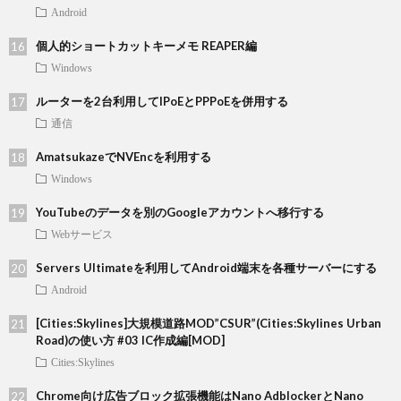
Android
個人的ショートカットキーメモ REAPER編
Windows
ルーターを2台利用してIPoEとPPPoEを併用する
通信
AmatsukazeでNVEncを利用する
Windows
YouTubeのデータを別のGoogleアカウントへ移行する
Webサービス
Servers Ultimateを利用してAndroid端末を各種サーバーにする
Android
[Cities:Skylines]大規模道路MOD”CSUR”(Cities:Skylines Urban
Road)の使い方 #03 IC作成編[MOD]
Cities:Skylines
Chrome向け広告ブロック拡張機能はNano AdblockerとNano