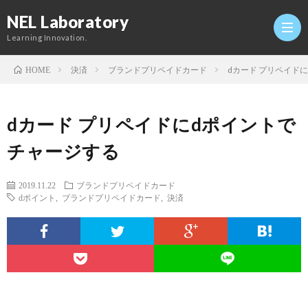
NEL Laboratory
Learning Innovation.
決済
ブランドプリペイドカード
dカード プリペイド
HOME
Hom
dカード プリペイドにdポイントで
研
チャージする
究
Profi
2019.11.22
ブランドプリペイドカード
dポイント
,
ブランドプリペイドカード
,
決済
室
Twitt
Conta