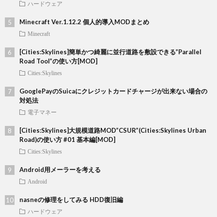
ハードウェア
Minecraft Ver.1.12.2 個人的導入MODまとめ
Minecraft
[Cities:Skylines]簡単かつ綺麗に並行道路を敷設できる”Parallel
Road Tool”の使い方[MOD]
Cities:Skylines
GooglePayのSuicaにクレジットカードチャージが出来ない場合の
対処法
電子マネー
[Cities:Skylines]大規模道路MOD”CSUR”(Cities:Skylines Urban
Road)の使い方 #01 基本編[MOD]
Cities:Skylines
Android用メーラーを考える
Android
nasneの修理をしてみる HDD復旧編
ハードウェア