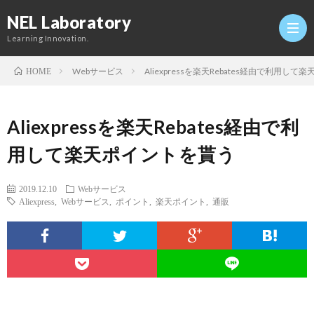
NEL Laboratory
Learning Innovation.
Webサービス
Aliexpressを楽天Rebates経由で利用し
HOME
Hom
Aliexpressを楽天Rebates経由で利
研
用して楽天ポイントを貰う
究
Profi
2019.12.10
Webサービス
Aliexpress
,
Webサービス
,
ポイント
,
楽天ポイント
,
通販
室
Twitt
Conta