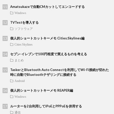
Amatsukazeで自動CMカットしてエンコードする
Windows
TVTestを導入する
ソフトウェア
個人的ショートカットキーメモ Cities:Skylines編
Cities:Skylines
セブン-イレブンで100円程度で買えるものを考える
まとめ
TaskerとBluetooth Auto Connectを利用してWi-Fi接続が切れた
時に自動でBluetoothテザリングに接続する
Android
個人的ショートカットキーメモ REAPER編
Windows
ルーターを2台利用してIPoEとPPPoEを併用する
通信