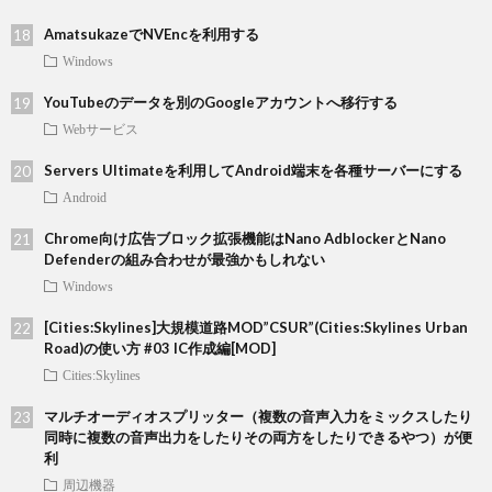
AmatsukazeでNVEncを利用する
Windows
YouTubeのデータを別のGoogleアカウントへ移行する
Webサービス
Servers Ultimateを利用してAndroid端末を各種サーバーにする
Android
Chrome向け広告ブロック拡張機能はNano AdblockerとNano
Defenderの組み合わせが最強かもしれない
Windows
[Cities:Skylines]大規模道路MOD”CSUR”(Cities:Skylines Urban
Road)の使い方 #03 IC作成編[MOD]
Cities:Skylines
マルチオーディオスプリッター（複数の音声入力をミックスしたり
同時に複数の音声出力をしたりその両方をしたりできるやつ）が便
利
周辺機器