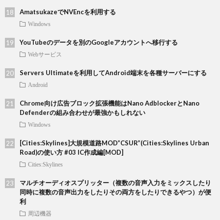
AmatsukazeでNVEncを利用する
Windows
YouTubeのデータを別のGoogleアカウントへ移行する
Webサービス
Servers Ultimateを利用してAndroid端末を各種サーバーにする
Android
Chrome向け広告ブロック拡張機能はNano AdblockerとNano
Defenderの組み合わせが最強かもしれない
Windows
[Cities:Skylines]大規模道路MOD”CSUR”(Cities:Skylines Urban
Road)の使い方 #03 IC作成編[MOD]
Cities:Skylines
マルチオーディオスプリッター（複数の音声入力をミックスしたり
同時に複数の音声出力をしたりその両方をしたりできるやつ）が便
利
周辺機器