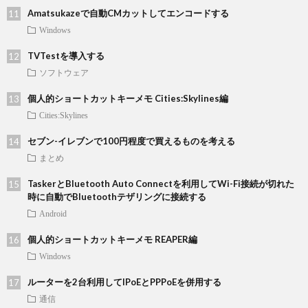
Amatsukazeで自動CMカットしてエンコードする
Windows
TVTestを導入する
ソフトウェア
個人的ショートカットキーメモ Cities:Skylines編
Cities:Skylines
セブン-イレブンで100円程度で買えるものを考える
まとめ
TaskerとBluetooth Auto Connectを利用してWi-Fi接続が切れた
時に自動でBluetoothテザリングに接続する
Android
個人的ショートカットキーメモ REAPER編
Windows
ルーターを2台利用してIPoEとPPPoEを併用する
通信