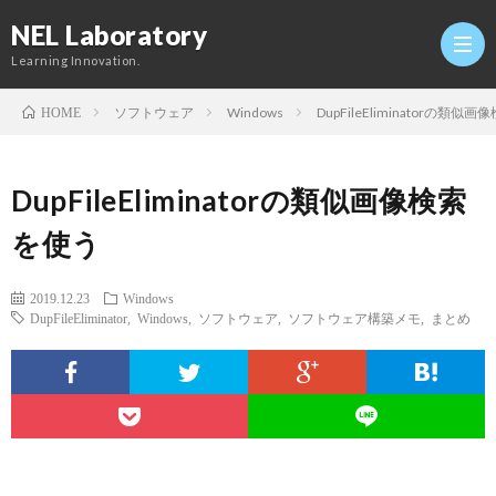
NEL Laboratory
Learning Innovation.
ソフトウェア
Windows
DupFileEliminatorの類似
HOME
Hom
DupFileEliminatorの類似画像検索
研
を使う
究
Profi
2019.12.23
Windows
DupFileEliminator
,
Windows
,
ソフトウェア
,
ソフトウェア構築メモ
,
まとめ
室
Twitt
Conta