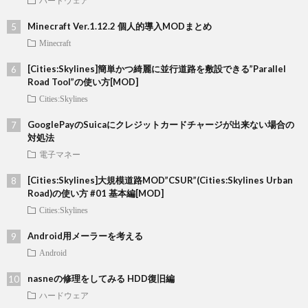
ハードウェア
Minecraft Ver.1.12.2 個人的導入MODまとめ
Minecraft
[Cities:Skylines]簡単かつ綺麗に並行道路を敷設できる”Parallel
Road Tool”の使い方[MOD]
Cities:Skylines
GooglePayのSuicaにクレジットカードチャージが出来ない場合の
対処法
電子マネー
[Cities:Skylines]大規模道路MOD”CSUR”(Cities:Skylines Urban
Road)の使い方 #01 基本編[MOD]
Cities:Skylines
Android用メーラーを考える
Android
nasneの修理をしてみる HDD復旧編
ハードウェア