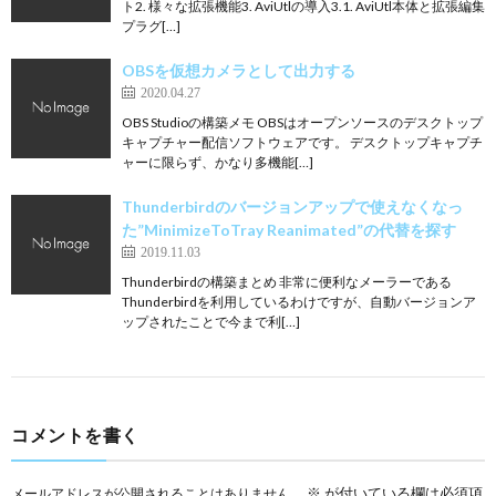
ト2. 様々な拡張機能3. AviUtlの導入3.1. AviUtl本体と拡張編集
プラグ[…]
OBSを仮想カメラとして出力する
2020.04.27
OBS Studioの構築メモ OBSはオープンソースのデスクトップ
キャプチャー配信ソフトウェアです。 デスクトップキャプチ
ャーに限らず、かなり多機能[…]
Thunderbirdのバージョンアップで使えなくなっ
た”MinimizeToTray Reanimated”の代替を探す
2019.11.03
Thunderbirdの構築まとめ 非常に便利なメーラーである
Thunderbirdを利用しているわけですが、自動バージョンア
ップされたことで今まで利[…]
コメントを書く
※
が付いている欄は必須項
メールアドレスが公開されることはありません。