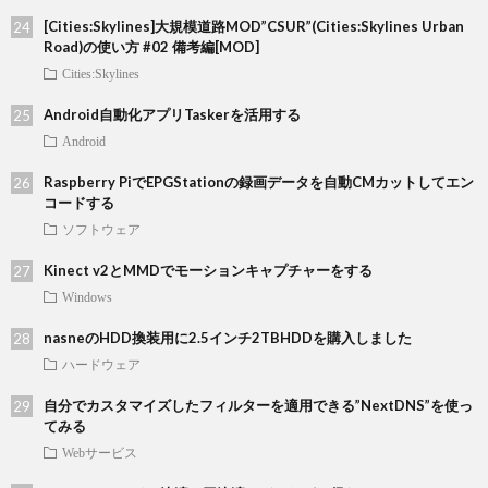
[Cities:Skylines]大規模道路MOD”CSUR”(Cities:Skylines Urban
Road)の使い方 #02 備考編[MOD]
Cities:Skylines
Android自動化アプリTaskerを活用する
Android
Raspberry PiでEPGStationの録画データを自動CMカットしてエン
コードする
ソフトウェア
Kinect v2とMMDでモーションキャプチャーをする
Windows
nasneのHDD換装用に2.5インチ2TBHDDを購入しました
ハードウェア
自分でカスタマイズしたフィルターを適用できる”NextDNS”を使っ
てみる
Webサービス