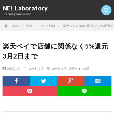
NEL Laboratory
Learning Innovation.
決済
コード決済
楽天ペイで店舗に関係なく5%還元 3
HOME
Hom
楽天ペイで店舗に関係なく5%還元
研
3月2日まで
究
Profi
2020.01.01
コード決済
コード決済
,
楽天ペイ
,
決済
室
Twitt
Conta