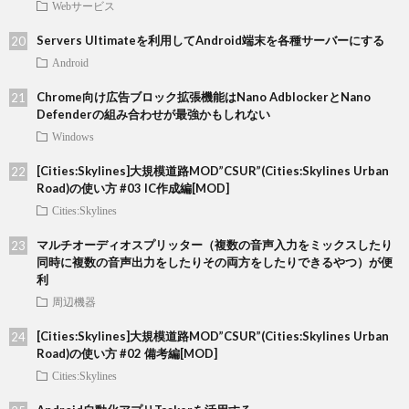
Webサービス
Servers Ultimateを利用してAndroid端末を各種サーバーにする
Android
Chrome向け広告ブロック拡張機能はNano AdblockerとNano
Defenderの組み合わせが最強かもしれない
Windows
[Cities:Skylines]大規模道路MOD”CSUR”(Cities:Skylines Urban
Road)の使い方 #03 IC作成編[MOD]
Cities:Skylines
マルチオーディオスプリッター（複数の音声入力をミックスしたり
同時に複数の音声出力をしたりその両方をしたりできるやつ）が便
利
周辺機器
[Cities:Skylines]大規模道路MOD”CSUR”(Cities:Skylines Urban
Road)の使い方 #02 備考編[MOD]
Cities:Skylines