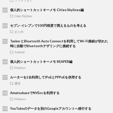
ソフトウェア
個人的ショートカットキーメモ Cities:Skylines編
Cities:Skylines
セブン-イレブンで100円程度で買えるものを考える
まとめ
TaskerとBluetooth Auto Connectを利用してWi-Fi接続が切れた
時に自動でBluetoothテザリングに接続する
Android
個人的ショートカットキーメモ REAPER編
Windows
ルーターを2台利用してIPoEとPPPoEを併用する
通信
AmatsukazeでNVEncを利用する
Windows
YouTubeのデータを別のGoogleアカウントへ移行する