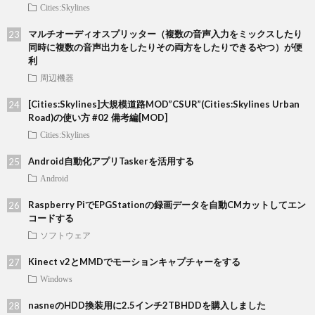
Cities:Skylines
マルチオーディオスプリッター（複数の音声入力をミックスしたり
同時に複数の音声出力をしたりその両方をしたりできるやつ）が便
利
周辺機器
[Cities:Skylines]大規模道路MOD”CSUR”(Cities:Skylines Urban
Road)の使い方 #02 備考編[MOD]
Cities:Skylines
Android自動化アプリTaskerを活用する
Android
Raspberry PiでEPGStationの録画データを自動CMカットしてエン
コードする
ソフトウェア
Kinect v2とMMDでモーションキャプチャーをする
Windows
nasneのHDD換装用に2.5インチ2TBHDDを購入しました