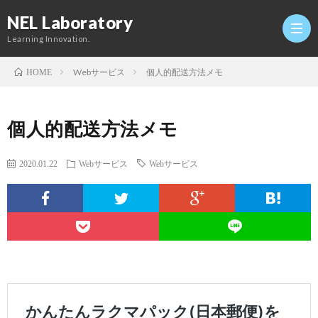
NEL Laboratory
Learning Innovation.
Webサービス
個人的配送方法メモ
HOME
Hom
個人的配送方法メモ
研
2020.01.22
Webサービス
Webサービス
究
Profi
室
Twitt
Conta