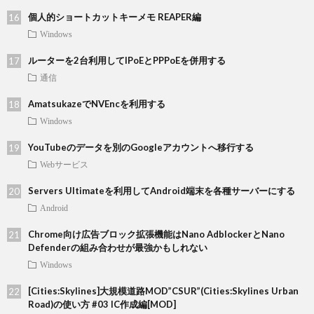
個人的ショートカットキーメモ REAPER編
Windows
ルーターを2台利用してIPoEとPPPoEを併用する
通信
AmatsukazeでNVEncを利用する
Windows
YouTubeのデータを別のGoogleアカウントへ移行する
Webサービス
Servers Ultimateを利用してAndroid端末を各種サーバーにする
Android
Chrome向け広告ブロック拡張機能はNano AdblockerとNano
Defenderの組み合わせが最強かもしれない
Windows
[Cities:Skylines]大規模道路MOD”CSUR”(Cities:Skylines Urban
Road)の使い方 #03 IC作成編[MOD]