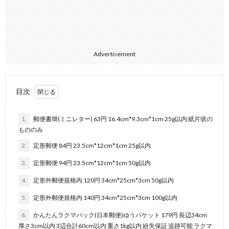
Advertisement
目次
1.
郵便書簡(ミニレター) 63円 16.4cm*9.3cm*1cm 25g以内 紙片状の
もののみ
2.
定形郵便 84円 23.5cm*12cm*1cm 25g以内
3.
定形郵便 94円 23.5cm*12cm*1cm 50g以内
4.
定形外郵便規格内 120円 34cm*25cm*3cm 50g以内
5.
定形外郵便規格内 140円 34cm*25cm*3cm 100g以内
6.
かんたんラクマパック(日本郵便)ゆうパケット 179円 長辺34cm
厚さ3cm以内 3辺合計60cm以内 重さ1kg以内 紛失保証 追跡可能 ラクマ