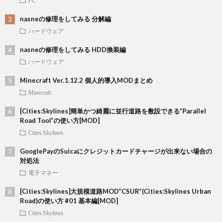
PC
nasneの修理をしてみる 分解編
ハードウェア
nasneの修理をしてみる HDD換装編
ハードウェア
Minecraft Ver.1.12.2 個人的導入MODまとめ
Minecraft
[Cities:Skylines]簡単かつ綺麗に並行道路を敷設できる”Parallel
Road Tool”の使い方[MOD]
Cities:Skylines
GooglePayのSuicaにクレジットカードチャージが出来ない場合の
対処法
電子マネー
[Cities:Skylines]大規模道路MOD”CSUR”(Cities:Skylines Urban
Road)の使い方 #01 基本編[MOD]
Cities:Skylines