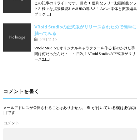
この記事のリライトです。 目次 1. 便利なフリー動画編集ソフ
ト2. 様々な拡張機能3. AviUtlの導入3.1. AviUtl本体と拡張編集
プラグ[…]
VRoid Studioの正式版がリリースされたので簡単に
触ってみる
2021.11.10
VRoid Studioでオリジナルキャラクターを作る 私のかけた手
間は何だったんだ・・・ 目次 1. VRoid Studioの正式版がリリ
ース2.[…]
コメントを書く
※
が付いている欄は必須項
メールアドレスが公開されることはありません。
目です
コメント