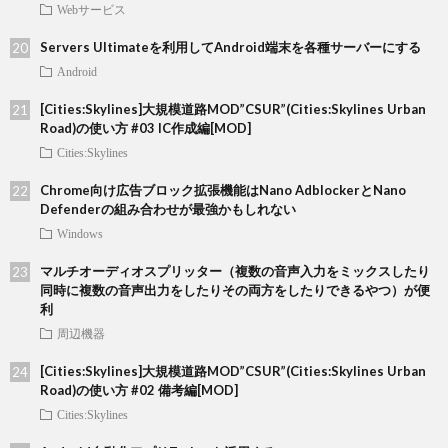
Webサービス
Servers Ultimateを利用してAndroid端末を各種サーバーにする
Android
[Cities:Skylines]大規模道路MOD”CSUR”(Cities:Skylines Urban
Road)の使い方 #03 IC作成編[MOD]
Cities:Skylines
Chrome向け広告ブロック拡張機能はNano AdblockerとNano
Defenderの組み合わせが最強かもしれない
Windows
マルチオーディオスプリッター（複数の音声入力をミックスしたり
同時に複数の音声出力をしたりその両方をしたりできるやつ）が便
利
周辺機器
[Cities:Skylines]大規模道路MOD”CSUR”(Cities:Skylines Urban
Road)の使い方 #02 備考編[MOD]
Cities:Skylines