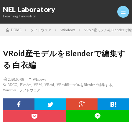
NEL Laboratory
Learning Innovation.
ソフトウェア
Windows
VRoid産モデルをBlenderで
HOME
Hom
VRoid産モデルをBlenderで編集す
研
る 白衣編
究
Profi
2020.05.06
Windows
3DCG
,
Blender
,
VRM
,
VRoid
,
VRoid産モデルをBlenderで編集する
,
Windows
,
ソフトウェア
室
Twitt
Conta