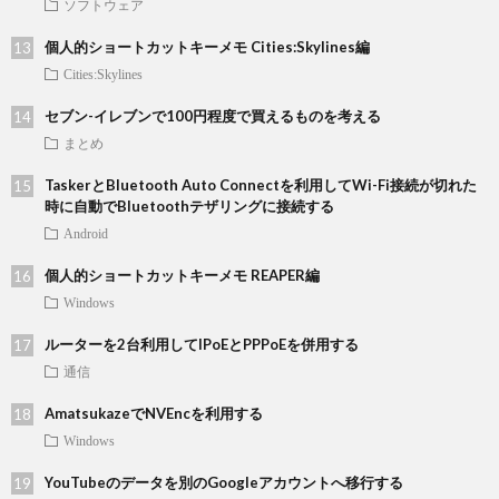
ソフトウェア
個人的ショートカットキーメモ Cities:Skylines編
Cities:Skylines
セブン-イレブンで100円程度で買えるものを考える
まとめ
TaskerとBluetooth Auto Connectを利用してWi-Fi接続が切れた
時に自動でBluetoothテザリングに接続する
Android
個人的ショートカットキーメモ REAPER編
Windows
ルーターを2台利用してIPoEとPPPoEを併用する
通信
AmatsukazeでNVEncを利用する
Windows
YouTubeのデータを別のGoogleアカウントへ移行する