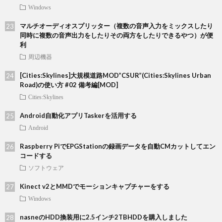
Windows
マルチオーディオスプリッター（複数の音声入力をミックスしたり
同時に複数の音声出力をしたりその両方をしたりできるやつ）が便
利
周辺機器
[Cities:Skylines]大規模道路MOD”CSUR”(Cities:Skylines Urban
Road)の使い方 #02 備考編[MOD]
Cities:Skylines
Android自動化アプリTaskerを活用する
Android
Raspberry PiでEPGStationの録画データを自動CMカットしてエン
コードする
ソフトウェア
Kinect v2とMMDでモーションキャプチャーをする
Windows
nasneのHDD換装用に2.5インチ2TBHDDを購入しました