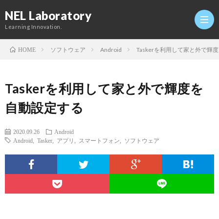
NEL Laboratory
Learning Innovation.
ソフトウェア
Android
Taskerを利用して家と外で輝
HOME
Hom
Taskerを利用して家と外で輝度を
研
自動設定する
究
Profi
2020.09.26
Android
Android
,
Tasker
,
アプリ
,
スマートフォン
,
ソフトウェア
室
Twitt
Conta