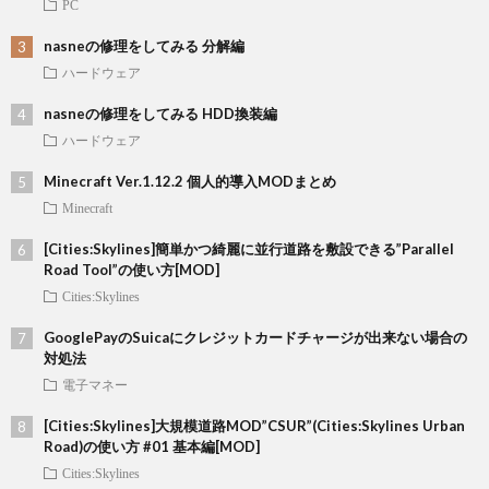
PC
nasneの修理をしてみる 分解編
ハードウェア
nasneの修理をしてみる HDD換装編
ハードウェア
Minecraft Ver.1.12.2 個人的導入MODまとめ
Minecraft
[Cities:Skylines]簡単かつ綺麗に並行道路を敷設できる”Parallel
Road Tool”の使い方[MOD]
Cities:Skylines
GooglePayのSuicaにクレジットカードチャージが出来ない場合の
対処法
電子マネー
[Cities:Skylines]大規模道路MOD”CSUR”(Cities:Skylines Urban
Road)の使い方 #01 基本編[MOD]
Cities:Skylines