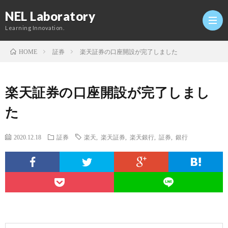
NEL Laboratory
Learning Innovation.
証券
楽天証券の口座開設が完了しました
HOME
Hom
楽天証券の口座開設が完了しまし
研
た
究
Profi
2020.12.18
証券
楽天
,
楽天証券
,
楽天銀行
,
証券
,
銀行
室
Twitt
Conta