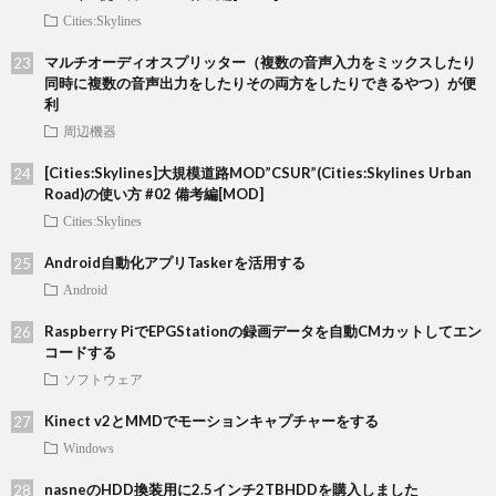
Cities:Skylines
マルチオーディオスプリッター（複数の音声入力をミックスしたり
同時に複数の音声出力をしたりその両方をしたりできるやつ）が便
利
周辺機器
[Cities:Skylines]大規模道路MOD”CSUR”(Cities:Skylines Urban
Road)の使い方 #02 備考編[MOD]
Cities:Skylines
Android自動化アプリTaskerを活用する
Android
Raspberry PiでEPGStationの録画データを自動CMカットしてエン
コードする
ソフトウェア
Kinect v2とMMDでモーションキャプチャーをする
Windows
nasneのHDD換装用に2.5インチ2TBHDDを購入しました