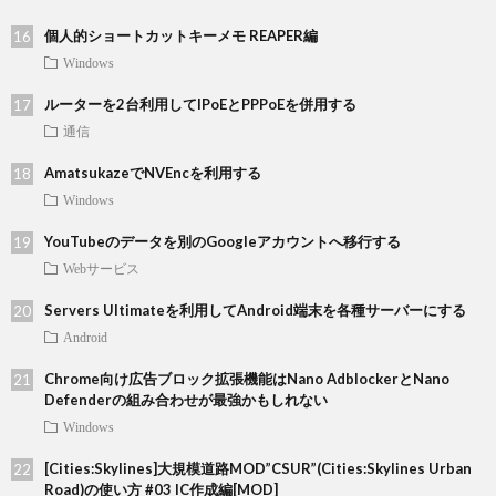
個人的ショートカットキーメモ REAPER編
Windows
ルーターを2台利用してIPoEとPPPoEを併用する
通信
AmatsukazeでNVEncを利用する
Windows
YouTubeのデータを別のGoogleアカウントへ移行する
Webサービス
Servers Ultimateを利用してAndroid端末を各種サーバーにする
Android
Chrome向け広告ブロック拡張機能はNano AdblockerとNano
Defenderの組み合わせが最強かもしれない
Windows
[Cities:Skylines]大規模道路MOD”CSUR”(Cities:Skylines Urban
Road)の使い方 #03 IC作成編[MOD]