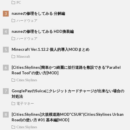
PC
nasneの修理をしてみる 分解編
ハードウェア
nasneの修理をしてみる HDD換装編
ハードウェア
Minecraft Ver.1.12.2 個人的導入MODまとめ
Minecraft
[Cities:Skylines]簡単かつ綺麗に並行道路を敷設できる”Parallel
Road Tool”の使い方[MOD]
Cities:Skylines
GooglePayのSuicaにクレジットカードチャージが出来ない場合の
対処法
電子マネー
[Cities:Skylines]大規模道路MOD”CSUR”(Cities:Skylines Urban
Road)の使い方 #01 基本編[MOD]
Cities:Skylines