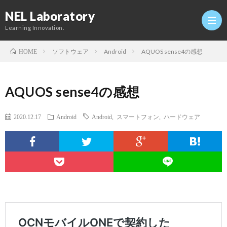
NEL Laboratory
Learning Innovation.
ソフトウェア
Android
AQUOS sense4の感想
HOME
Hom
AQUOS sense4の感想
研
2020.12.17
Android
Android
,
スマートフォン
,
ハードウェア
究
Profi
室
Twitt
Conta