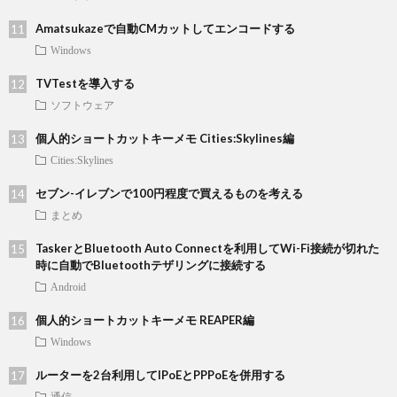
Amatsukazeで自動CMカットしてエンコードする
Windows
TVTestを導入する
ソフトウェア
個人的ショートカットキーメモ Cities:Skylines編
Cities:Skylines
セブン-イレブンで100円程度で買えるものを考える
まとめ
TaskerとBluetooth Auto Connectを利用してWi-Fi接続が切れた
時に自動でBluetoothテザリングに接続する
Android
個人的ショートカットキーメモ REAPER編
Windows
ルーターを2台利用してIPoEとPPPoEを併用する
通信