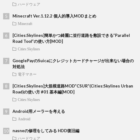
ハードウェア
Minecraft Ver.1.12.2 個人的導入MODまとめ
Minecraft
[Cities:Skylines]簡単かつ綺麗に並行道路を敷設できる”Parallel
Road Tool”の使い方[MOD]
Cities:Skylines
GooglePayのSuicaにクレジットカードチャージが出来ない場合の
対処法
電子マネー
[Cities:Skylines]大規模道路MOD”CSUR”(Cities:Skylines Urban
Road)の使い方 #01 基本編[MOD]
Cities:Skylines
Android用メーラーを考える
Android
nasneの修理をしてみる HDD復旧編
ハードウェア