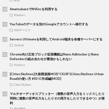
AmatsukazeでNVEncを利用する
Windows
YouTubeのデータを別のGoogleアカウントへ移行する
Webサービス
Servers Ultimateを利用してAndroid端末を各種サーバーにする
Android
Chrome向け広告ブロック拡張機能はNano AdblockerとNano
Defenderの組み合わせが最強かもしれない
Windows
[Cities:Skylines]大規模道路MOD”CSUR”(Cities:Skylines Urban
Road)の使い方 #03 IC作成編[MOD]
Cities:Skylines
マルチオーディオスプリッター（複数の音声入力をミックスしたり
同時に複数の音声出力をしたりその両方をしたりできるやつ）が便
利
周辺機器