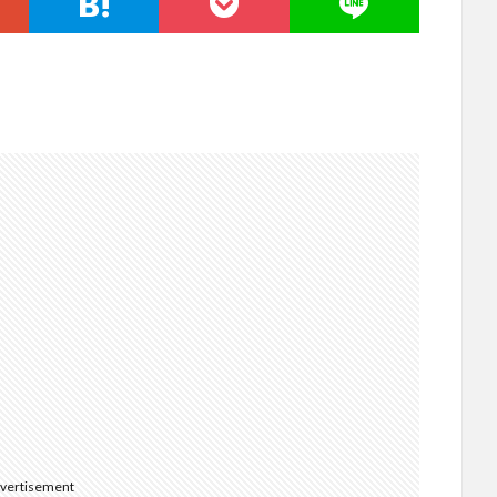
･
vertisement