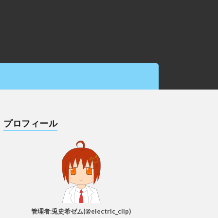
プロフィール
管理者:兎史希ゼム(@electric_clip)