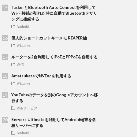
TaskerとBluetooth Auto Connectを利用して
Wi-Fi接続が切れた時に自動でBluetoothテザリ
ングに接続する
Android
個人的ショートカットキーメモ REAPER編
Windows
ルーターを2台利用してIPoEとPPPoEを併用する
通信
AmatsukazeでNVEncを利用する
Windows
YouTubeのデータを別のGoogleアカウントへ移
行する
Webサービス
Servers Ultimateを利用してAndroid端末を各
種サーバーにする
Android