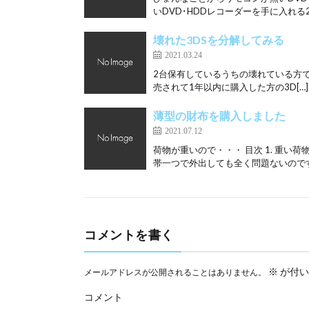
いDVD･HDDレコーダーを手に入れる2.
壊れた3DSを分解してみる
2021.03.24
2台保有しているうちの壊れている方です。 目
売されて1年以内に購入した方の3D[…]
薄型の財布を購入しました
2021.07.12
荷物が重いので・・・ 目次 1. 重い荷
帯一つで外出しても全く問題ないのです
コメントを書く
※
が付い
メールアドレスが公開されることはありません。
コメント