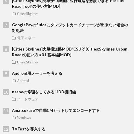
[Cities:Skylines]簡単かつ綺麗に並行道路を敷設できる”Parallel
Road Tool”の使い方[MOD]
Cities:Skylines
GooglePayのSuicaにクレジットカードチャージが出来ない場合の
対処法
電子マネー
[Cities:Skylines]大規模道路MOD”CSUR”(Cities:Skylines Urban
Road)の使い方 #01 基本編[MOD]
Cities:Skylines
Android用メーラーを考える
Android
nasneの修理をしてみる HDD復旧編
ハードウェア
Amatsukazeで自動CMカットしてエンコードする
Windows
TVTestを導入する