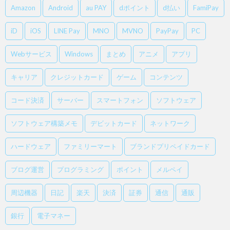
Amazon
Android
au PAY
dポイント
d払い
FamiPay
iD
iOS
LINE Pay
MNO
MVNO
PayPay
PC
Webサービス
Windows
まとめ
アニメ
アプリ
キャリア
クレジットカード
ゲーム
コンテンツ
コード決済
サーバー
スマートフォン
ソフトウェア
ソフトウェア構築メモ
デビットカード
ネットワーク
ハードウェア
ファミリーマート
ブランドプリペイドカード
ブログ運営
プログラミング
ポイント
メルペイ
周辺機器
日記
楽天
決済
証券
通信
通販
銀行
電子マネー