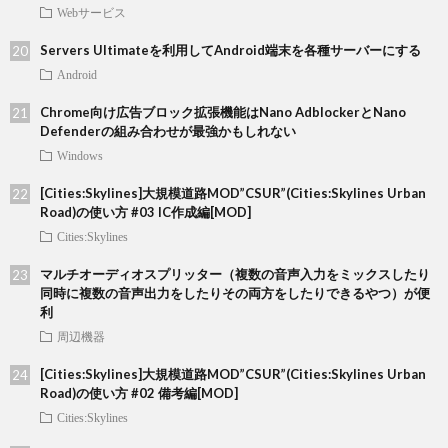
Webサービス
Servers Ultimateを利用してAndroid端末を各種サーバーにする
Android
Chrome向け広告ブロック拡張機能はNano AdblockerとNano
Defenderの組み合わせが最強かもしれない
Windows
[Cities:Skylines]大規模道路MOD”CSUR”(Cities:Skylines Urban
Road)の使い方 #03 IC作成編[MOD]
Cities:Skylines
マルチオーディオスプリッター（複数の音声入力をミックスしたり
同時に複数の音声出力をしたりその両方をしたりできるやつ）が便
利
周辺機器
[Cities:Skylines]大規模道路MOD”CSUR”(Cities:Skylines Urban
Road)の使い方 #02 備考編[MOD]
Cities:Skylines