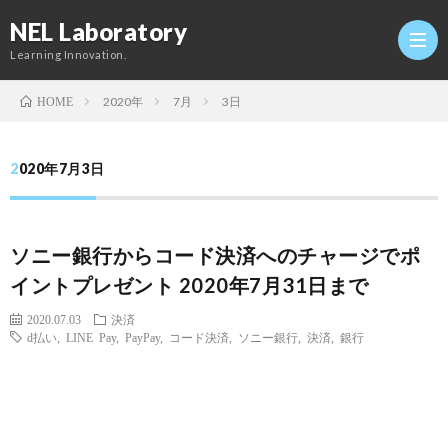
NEL Laboratory
Learning Innovation.
2020年
7月
3日
HOME
Hom
2020年7月3日
研
ソニー銀行からコード決済へのチャージでポ
究
Profi
イントプレゼント 2020年7月31日まで
室
Twitt
2020.07.03
決済
d払い
,
LINE Pay
,
PayPay
,
コード決済
,
ソニー銀行
,
決済
,
銀行
Conta