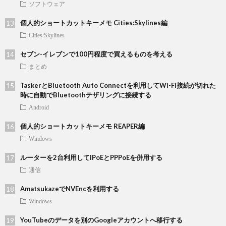
ソフトウェア
個人的ショートカットキーメモ Cities:Skylines編
Cities:Skylines
セブン-イレブンで100円程度で買えるものを考える
まとめ
TaskerとBluetooth Auto Connectを利用してWi-Fi接続が切れた
時に自動でBluetoothテザリングに接続する
Android
個人的ショートカットキーメモ REAPER編
Windows
ルーターを2台利用してIPoEとPPPoEを併用する
通信
AmatsukazeでNVEncを利用する
Windows
YouTubeのデータを別のGoogleアカウントへ移行する