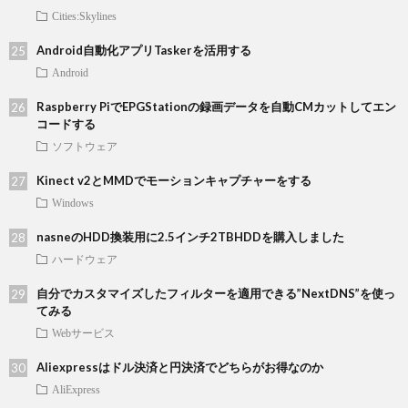
Cities:Skylines
Android自動化アプリTaskerを活用する
Android
Raspberry PiでEPGStationの録画データを自動CMカットしてエン
コードする
ソフトウェア
Kinect v2とMMDでモーションキャプチャーをする
Windows
nasneのHDD換装用に2.5インチ2TBHDDを購入しました
ハードウェア
自分でカスタマイズしたフィルターを適用できる”NextDNS”を使っ
てみる
Webサービス
Aliexpressはドル決済と円決済でどちらがお得なのか
AliExpress