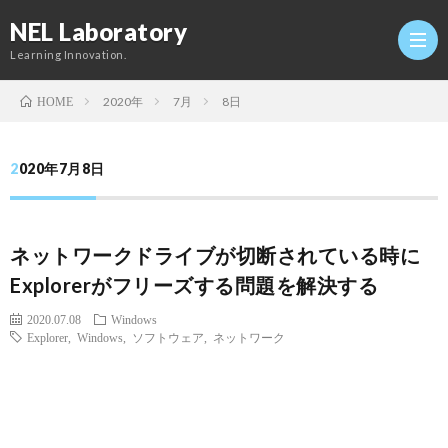
NEL Laboratory
Learning Innovation.
2020年
7月
8日
HOME
Hom
2020年7月8日
研
ネットワークドライブが切断されている時に
究
Profi
Explorerがフリーズする問題を解決する
室
Twitt
2020.07.08
Windows
Explorer
,
Windows
,
ソフトウェア
,
ネットワーク
Conta