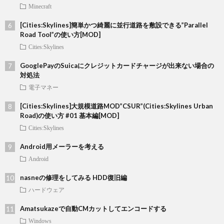
Minecraft
[Cities:Skylines]簡単かつ綺麗に並行道路を敷設できる”Parallel
Road Tool”の使い方[MOD]
Cities:Skylines
GooglePayのSuicaにクレジットカードチャージが出来ない場合の
対処法
電子マネー
[Cities:Skylines]大規模道路MOD”CSUR”(Cities:Skylines Urban
Road)の使い方 #01 基本編[MOD]
Cities:Skylines
Android用メーラーを考える
Android
nasneの修理をしてみる HDD復旧編
ハードウェア
Amatsukazeで自動CMカットしてエンコードする
Windows