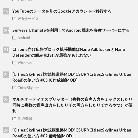
YouTubeのデータを別のGoogleアカウントへ移行する
Webサービス
Servers Ultimateを利用してAndroid端末を各種サーバーにする
Android
Chrome向け広告ブロック拡張機能はNano AdblockerとNano
Defenderの組み合わせが最強かもしれない
Windows
[Cities:Skylines]大規模道路MOD”CSUR”(Cities:Skylines Urban
Road)の使い方 #03 IC作成編[MOD]
Cities:Skylines
マルチオーディオスプリッター（複数の音声入力をミックスしたり
同時に複数の音声出力をしたりその両方をしたりできるやつ）が便
利
周辺機器
[Cities:Skylines]大規模道路MOD”CSUR”(Cities:Skylines Urban
Road)の使い方 #02 備考編[MOD]