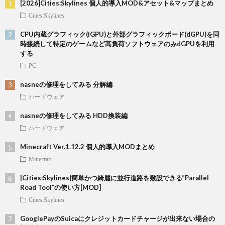
[2026]Cities:Skylines 個人的導入MOD&アセット&マップまとめ
Cities:Skylines
CPU内蔵グラフィック(iGPU)と外部グラフィックボード(dGPU)を同
時接続して特定のゲームなど高負荷ソフトウェアのみdGPUを利用
する
PC
nasneの修理をしてみる 分解編
ハードウェア
nasneの修理をしてみる HDD換装編
ハードウェア
Minecraft Ver.1.12.2 個人的導入MODまとめ
Minecraft
[Cities:Skylines]簡単かつ綺麗に並行道路を敷設できる”Parallel
Road Tool”の使い方[MOD]
Cities:Skylines
GooglePayのSuicaにクレジットカードチャージが出来ない場合の