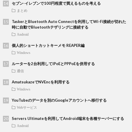
セブン-イレブンで100円程度で買えるものを考える
まとめ
TaskerとBluetooth Auto Connectを利用してWi-Fi接続が切れた
時に自動でBluetoothテザリングに接続する
Android
個人的ショートカットキーメモ REAPER編
Windows
ルーターを2台利用してIPoEとPPPoEを併用する
通信
AmatsukazeでNVEncを利用する
Windows
YouTubeのデータを別のGoogleアカウントへ移行する
Webサービス
Servers Ultimateを利用してAndroid端末を各種サーバーにする
Android