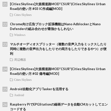
[Cities:Skylines]大規模道路MOD”CSUR”(Cities:Skylines Urban
Road)の使い方 #03 IC作成編[MOD]
Cities:Skylines
Chrome向け広告ブロック拡張機能はNano AdblockerとNano
Defenderの組み合わせが最強かもしれない
Windows
マルチオーディオスプリッター（複数の音声入力をミックスしたり
同時に複数の音声出力をしたりその両方をしたりできるやつ）が便
利
周辺機器
[Cities:Skylines]大規模道路MOD”CSUR”(Cities:Skylines Urban
Road)の使い方 #02 備考編[MOD]
Cities:Skylines
Android自動化アプリTaskerを活用する
Android
Raspberry PiでEPGStationの録画データを自動CMカットしてエン
コードする