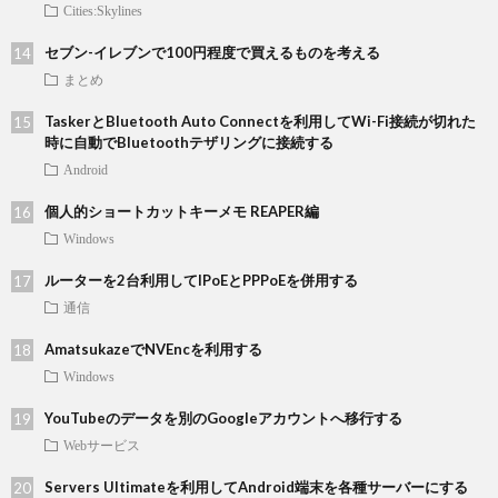
Cities:Skylines
セブン-イレブンで100円程度で買えるものを考える
まとめ
TaskerとBluetooth Auto Connectを利用してWi-Fi接続が切れた
時に自動でBluetoothテザリングに接続する
Android
個人的ショートカットキーメモ REAPER編
Windows
ルーターを2台利用してIPoEとPPPoEを併用する
通信
AmatsukazeでNVEncを利用する
Windows
YouTubeのデータを別のGoogleアカウントへ移行する
Webサービス
Servers Ultimateを利用してAndroid端末を各種サーバーにする