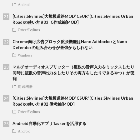
Android
[Cities:Skylines]大規模道路MOD”CSUR”(Cities:Skylines Urban
Road)の使い方 #03 IC作成編[MOD]
Cities:Skylines
Chrome向け広告ブロック拡張機能はNano AdblockerとNano
Defenderの組み合わせが最強かもしれない
Windows
マルチオーディオスプリッター（複数の音声入力をミックスしたり
同時に複数の音声出力をしたりその両方をしたりできるやつ）が便
利
周辺機器
[Cities:Skylines]大規模道路MOD”CSUR”(Cities:Skylines Urban
Road)の使い方 #02 備考編[MOD]
Cities:Skylines
Android自動化アプリTaskerを活用する
Android