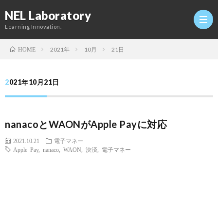
NEL Laboratory
Learning Innovation.
2021年
10月
21日
HOME
Hom
2021年10月21日
研
nanacoとWAONがApple Payに対応
究
Profi
2021.10.21
電子マネー
Apple Pay
,
nanaco
,
WAON
,
決済
,
電子マネー
室
Twitt
Conta