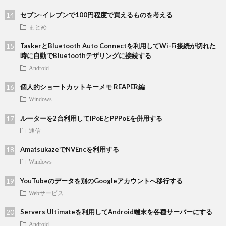
セブン-イレブンで100円程度で買えるものを考える
まとめ
TaskerとBluetooth Auto Connectを利用してWi-Fi接続が切れた
時に自動でBluetoothテザリングに接続する
Android
個人的ショートカットキーメモ REAPER編
Windows
ルーターを2台利用してIPoEとPPPoEを併用する
通信
AmatsukazeでNVEncを利用する
Windows
YouTubeのデータを別のGoogleアカウントへ移行する
Webサービス
Servers Ultimateを利用してAndroid端末を各種サーバーにする
Android