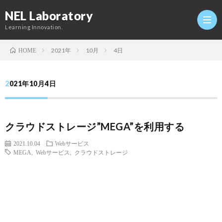
NEL Laboratory
Learning Innovation.
2021年
10月
4日
HOME
Hom
2021年10月4日
研
クラウドストレージ”MEGA”を利用する
究
Profi
2021.10.04
Webサービス
MEGA
,
Webサービス
,
クラウドストレージ
室
Twitt
Conta