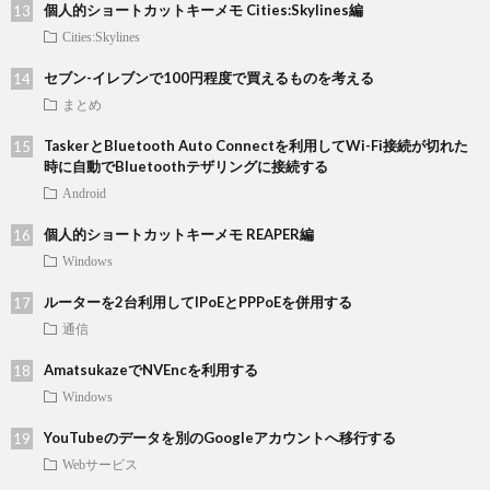
個人的ショートカットキーメモ Cities:Skylines編
Cities:Skylines
セブン-イレブンで100円程度で買えるものを考える
まとめ
TaskerとBluetooth Auto Connectを利用してWi-Fi接続が切れた
時に自動でBluetoothテザリングに接続する
Android
個人的ショートカットキーメモ REAPER編
Windows
ルーターを2台利用してIPoEとPPPoEを併用する
通信
AmatsukazeでNVEncを利用する
Windows
YouTubeのデータを別のGoogleアカウントへ移行する
Webサービス