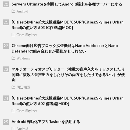
Servers Ultimateを利用してAndroid端末を各種サーバーにする
Android
[Cities:Skylines]大規模道路MOD”CSUR”(Cities:Skylines Urban
Road)の使い方 #03 IC作成編[MOD]
Cities:Skylines
Chrome向け広告ブロック拡張機能はNano AdblockerとNano
Defenderの組み合わせが最強かもしれない
Windows
マルチオーディオスプリッター（複数の音声入力をミックスしたり
同時に複数の音声出力をしたりその両方をしたりできるやつ）が便
利
周辺機器
[Cities:Skylines]大規模道路MOD”CSUR”(Cities:Skylines Urban
Road)の使い方 #02 備考編[MOD]
Cities:Skylines
Android自動化アプリTaskerを活用する
Android