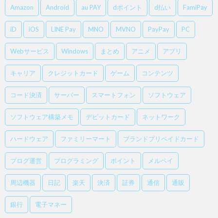
Amazon
Android
au PAY
dポイント
d払い
FamiPay
iD
iOS
LINE Pay
MNO
MVNO
PayPay
PC
Webサービス
Windows
まとめ
アニメ
アプリ
キャリア
クレジットカード
ゲーム
コンテンツ
コード決済
サーバー
スマートフォン
ソフトウェア
ソフトウェア構築メモ
デビットカード
ネットワーク
ハードウェア
ファミリーマート
ブランドプリペイドカード
ブログ運営
プログラミング
ポイント
メルペイ
周辺機器
日記
楽天
決済
証券
通信
通販
銀行
電子マネー