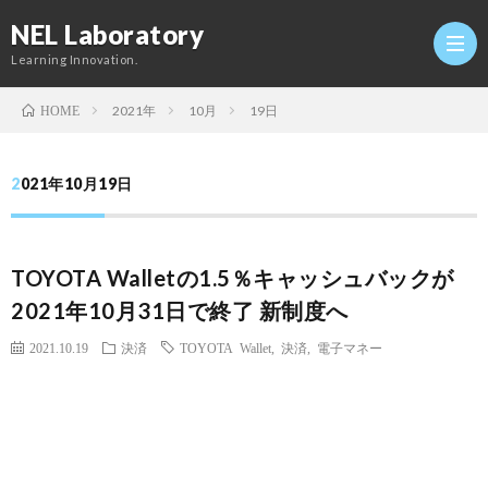
NEL Laboratory
Learning Innovation.
2021年
10月
19日
HOME
Hom
2021年10月19日
研
TOYOTA Walletの1.5％キャッシュバックが
究
Profi
2021年10月31日で終了 新制度へ
室
Twitt
2021.10.19
決済
TOYOTA Wallet
,
決済
,
電子マネー
Conta