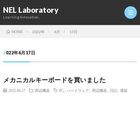
NEL Laboratory
Learning Innovation.
2022年
6月
17日
HOME
Hom
2022年6月17日
研
メカニカルキーボードを買いました
究
Profi
2022.06.17
周辺機器
PC
,
ハードウェア
,
周辺機器
,
日記
,
通販
室
Twitt
Conta