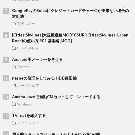
GooglePayのSuicaにクレジットカードチャージが出来ない場合の
対処法
電子マネー
[Cities:Skylines]大規模道路MOD”CSUR”(Cities:Skylines Urban
Road)の使い方 #01 基本編[MOD]
Cities:Skylines
Android用メーラーを考える
Android
nasneの修理をしてみる HDD復旧編
ハードウェア
Amatsukazeで自動CMカットしてエンコードする
Windows
TVTestを導入する
ソフトウェア
個人的ショートカットキーメモ Cities:Skylines編