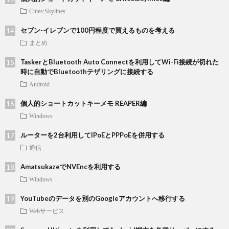
Cities:Skylines
セブン-イレブンで100円程度で買えるものを考える
まとめ
TaskerとBluetooth Auto Connectを利用してWi-Fi接続が切れた
時に自動でBluetoothテザリングに接続する
Android
個人的ショートカットキーメモ REAPER編
Windows
ルーターを2台利用してIPoEとPPPoEを併用する
通信
AmatsukazeでNVEncを利用する
Windows
YouTubeのデータを別のGoogleアカウントへ移行する
Webサービス