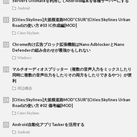
Servers Ultimateを利用してAndroid端末を各種サーバーにする
Android
[Cities:Skylines]大規模道路MOD”CSUR”(Cities:Skylines Urban
Road)の使い方 #03 IC作成編[MOD]
Cities:Skylines
Chrome向け広告ブロック拡張機能はNano AdblockerとNano
Defenderの組み合わせが最強かもしれない
Windows
マルチオーディオスプリッター（複数の音声入力をミックスしたり
同時に複数の音声出力をしたりその両方をしたりできるやつ）が便
利
周辺機器
[Cities:Skylines]大規模道路MOD”CSUR”(Cities:Skylines Urban
Road)の使い方 #02 備考編[MOD]
Cities:Skylines
Android自動化アプリTaskerを活用する
Android