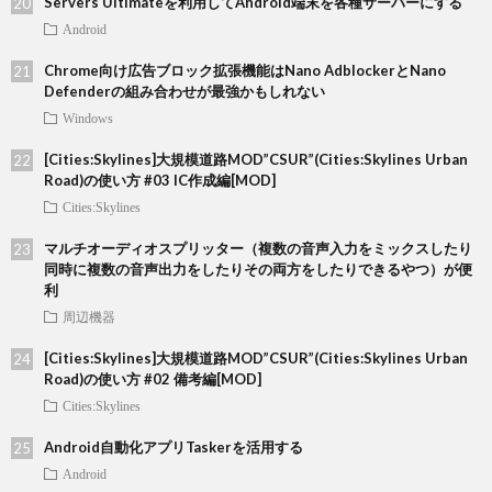
Servers Ultimateを利用してAndroid端末を各種サーバーにする
Android
Chrome向け広告ブロック拡張機能はNano AdblockerとNano
Defenderの組み合わせが最強かもしれない
Windows
[Cities:Skylines]大規模道路MOD”CSUR”(Cities:Skylines Urban
Road)の使い方 #03 IC作成編[MOD]
Cities:Skylines
マルチオーディオスプリッター（複数の音声入力をミックスしたり
同時に複数の音声出力をしたりその両方をしたりできるやつ）が便
利
周辺機器
[Cities:Skylines]大規模道路MOD”CSUR”(Cities:Skylines Urban
Road)の使い方 #02 備考編[MOD]
Cities:Skylines
Android自動化アプリTaskerを活用する
Android