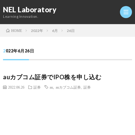
NEL Laboratory
Learning Innovation.
2022年
6月
26日
HOME
Hom
2022年6月26日
研
auカブコム証券でIPO株を申し込む
究
Profi
2022.06.26
証券
au
,
auカブコム証券
,
証券
室
Twitt
Conta