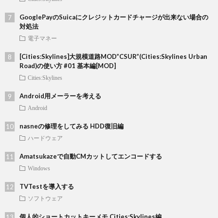
GooglePayのSuicaにクレジットカードチャージが出来ない場合の
対処法
電子マネー
[Cities:Skylines]大規模道路MOD”CSUR”(Cities:Skylines Urban
Road)の使い方 #01 基本編[MOD]
Cities:Skylines
Android用メーラーを考える
Android
nasneの修理をしてみる HDD復旧編
ハードウェア
Amatsukazeで自動CMカットしてエンコードする
Windows
TVTestを導入する
ソフトウェア
個人的ショートカットキーメモ Cities:Skylines編