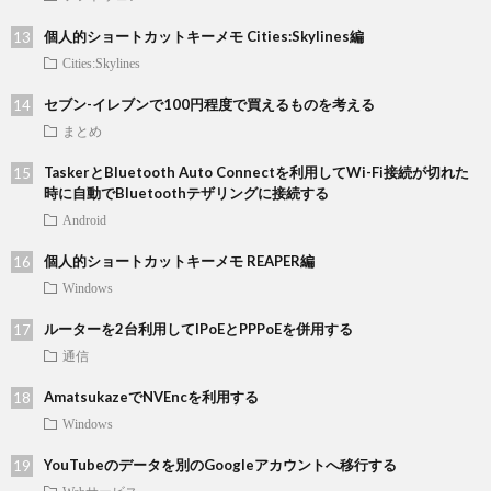
個人的ショートカットキーメモ Cities:Skylines編
Cities:Skylines
セブン-イレブンで100円程度で買えるものを考える
まとめ
TaskerとBluetooth Auto Connectを利用してWi-Fi接続が切れた
時に自動でBluetoothテザリングに接続する
Android
個人的ショートカットキーメモ REAPER編
Windows
ルーターを2台利用してIPoEとPPPoEを併用する
通信
AmatsukazeでNVEncを利用する
Windows
YouTubeのデータを別のGoogleアカウントへ移行する