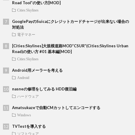
Road Tool”の使い方[MOD]
Cities:Skylines
GooglePayのSuicaにクレジットカードチャージが出来ない場合の
対処法
電子マネー
[Cities:Skylines]大規模道路MOD”CSUR”(Cities:Skylines Urban
Road)の使い方 #01 基本編[MOD]
Cities:Skylines
Android用メーラーを考える
Android
nasneの修理をしてみる HDD復旧編
ハードウェア
Amatsukazeで自動CMカットしてエンコードする
Windows
TVTestを導入する
ソフトウェア