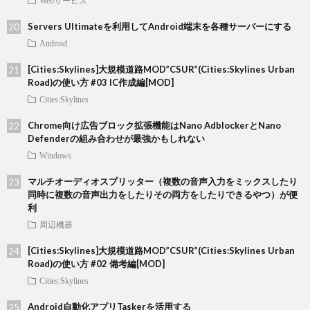
Webサービス
Servers Ultimateを利用してAndroid端末を各種サーバーにする
Android
[Cities:Skylines]大規模道路MOD”CSUR”(Cities:Skylines Urban
Road)の使い方 #03 IC作成編[MOD]
Cities:Skylines
Chrome向け広告ブロック拡張機能はNano AdblockerとNano
Defenderの組み合わせが最強かもしれない
Windows
マルチオーディオスプリッター（複数の音声入力をミックスしたり
同時に複数の音声出力をしたりその両方をしたりできるやつ）が便
利
周辺機器
[Cities:Skylines]大規模道路MOD”CSUR”(Cities:Skylines Urban
Road)の使い方 #02 備考編[MOD]
Cities:Skylines
Android自動化アプリTaskerを活用する