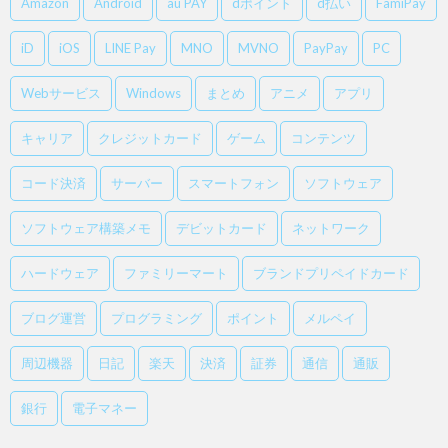
Amazon
Android
au PAY
dポイント
d払い
FamiPay
iD
iOS
LINE Pay
MNO
MVNO
PayPay
PC
Webサービス
Windows
まとめ
アニメ
アプリ
キャリア
クレジットカード
ゲーム
コンテンツ
コード決済
サーバー
スマートフォン
ソフトウェア
ソフトウェア構築メモ
デビットカード
ネットワーク
ハードウェア
ファミリーマート
ブランドプリペイドカード
ブログ運営
プログラミング
ポイント
メルペイ
周辺機器
日記
楽天
決済
証券
通信
通販
銀行
電子マネー