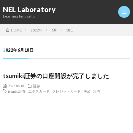
NEL Laboratory
Learning Innovation.
2022年
6月
18日
HOME
Hom
2022年6月18日
研
tsumiki証券の口座開設が完了しました
究
Profi
2022.06.18
証券
tsumiki証券
,
エポスカード
,
クレジットカード
,
決済
,
証券
室
Twitt
Conta