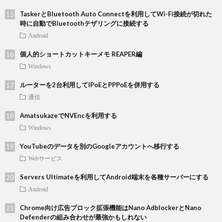
TaskerとBluetooth Auto Connectを利用してWi-Fi接続が切れた
時に自動でBluetoothテザリングに接続する
Android
個人的ショートカットキーメモ REAPER編
Windows
ルーターを2台利用してIPoEとPPPoEを併用する
通信
AmatsukazeでNVEncを利用する
Windows
YouTubeのデータを別のGoogleアカウントへ移行する
Webサービス
Servers Ultimateを利用してAndroid端末を各種サーバーにする
Android
Chrome向け広告ブロック拡張機能はNano AdblockerとNano
Defenderの組み合わせが最強かもしれない