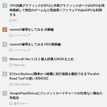
CPU内蔵グラフィック(iGPU)と外部グラフィックボード(dGPU)を同
時接続して特定のゲームなど高負荷ソフトウェアのみdGPUを利用
する
PC
nasneの修理をしてみる 分解編
ハードウェア
nasneの修理をしてみる HDD換装編
ハードウェア
Minecraft Ver.1.12.2 個人的導入MODまとめ
Minecraft
[Cities:Skylines]簡単かつ綺麗に並行道路を敷設できる”Parallel
Road Tool”の使い方[MOD]
Cities:Skylines
GooglePayのSuicaにクレジットカードチャージが出来ない場合の
対処法
電子マネー