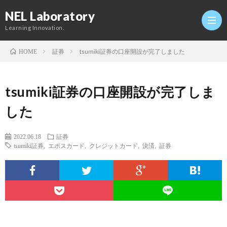
NEL Laboratory
Learning Innovation.
証券
tsumiki証券の口座開設が完了しました
HOME
Hom
tsumiki証券の口座開設が完了しま
研
した
究
Profi
2022.06.18
証券
tsumiki証券
,
エポスカード
,
クレジットカード
,
決済
,
証券
室
Twitt
Conta