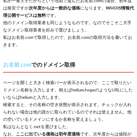
私が一番大手だからという理由で選んだお名前.comの場合、初年度
は格安ですが
次年度からは一般的な価格
になります。
WHOIS情報代
理公開サービスは無料
です。
他のドメイン取得業者も同じようなものです。なのでそこそこ大手
なドメイン取得業者を好みで選びましょう。
私はお名前.comで取得したので、お名前.comの取得方法を書いてお
きます。
お名前.com
でのドメイン取得
ページを開くと大きく検索バーが表示されるので、ここで取りたい
ドメイン名称を入力します。例えばhelium.hogeのようなURLにした
いならばheliumと入力します。
検索すると、その名称の空き状態が表示されます。チェックが入れ
られない場合は他の誰かに取られているのでそれは使えません。他
の空いているドメインにするか名称を変えましょう。
私はなんとなく.netを選びました。
なお、
ここに出ている価格は初年度価格
です。次年度からは値段が