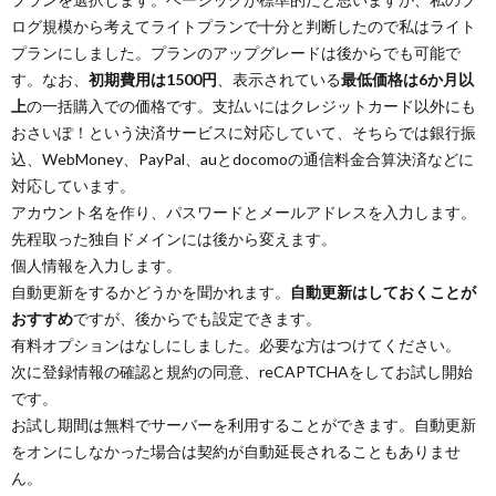
ログ規模から考えてライトプランで十分と判断したので私はライト
プランにしました。プランのアップグレードは後からでも可能で
す。なお、
初期費用は1500円
、表示されている
最低価格は6か月以
上
の一括購入での価格です。支払いにはクレジットカード以外にも
おさいぽ！という決済サービスに対応していて、そちらでは銀行振
込、WebMoney、PayPal、auとdocomoの通信料金合算決済などに
対応しています。
アカウント名を作り、パスワードとメールアドレスを入力します。
先程取った独自ドメインには後から変えます。
個人情報を入力します。
自動更新をするかどうかを聞かれます。
自動更新はしておくことが
おすすめ
ですが、後からでも設定できます。
有料オプションはなしにしました。必要な方はつけてください。
次に登録情報の確認と規約の同意、reCAPTCHAをしてお試し開始
です。
お試し期間は無料でサーバーを利用することができます。自動更新
をオンにしなかった場合は契約が自動延長されることもありませ
ん。