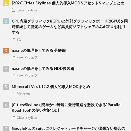
[2026]Cities:Skylines 個人的導入MOD&アセット&マップまとめ
Cities:Skylines
CPU内蔵グラフィック(iGPU)と外部グラフィックボード(dGPU)を同
時接続して特定のゲームなど高負荷ソフトウェアのみdGPUを利用
する
PC
nasneの修理をしてみる 分解編
ハードウェア
nasneの修理をしてみる HDD換装編
ハードウェア
Minecraft Ver.1.12.2 個人的導入MODまとめ
Minecraft
[Cities:Skylines]簡単かつ綺麗に並行道路を敷設できる”Parallel
Road Tool”の使い方[MOD]
Cities:Skylines
GooglePayのSuicaにクレジットカードチャージが出来ない場合の