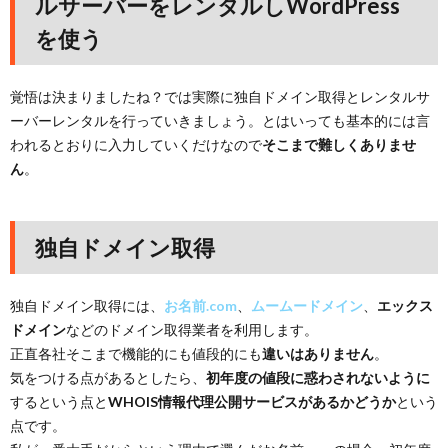
ルサーバーをレンタルしWordPress
を使う
覚悟は決まりましたね？では実際に独自ドメイン取得とレンタルサ
ーバーレンタルを行っていきましょう。とはいっても基本的には言
われるとおりに入力していくだけなので
そこまで難しくありませ
ん
。
独自ドメイン取得
独自ドメイン取得には、
お名前.com
、
ムームードメイン
、
エックス
ドメイン
などのドメイン取得業者を利用します。
正直各社そこまで機能的にも値段的にも
違いはありません
。
気をつける点があるとしたら、
初年度の値段に惑わされないように
するという点と
WHOIS情報代理公開サービスがあるかどうか
という
点です。