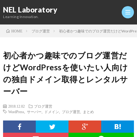
NEL Laboratory
Learning Innovation.
ブログ運営
初心者かつ趣味でのブログ運営だけどWordP
HOME
Hom
初心者かつ趣味でのブログ運営だ
研
けどWordPressを使いたい人向け
の独自ドメイン取得とレンタルサ
究
Profi
ーバー
室
Twitt
2018.12.02
ブログ運営
WordPress
,
サーバー
,
ドメイン
,
ブログ運営
,
まとめ
Conta