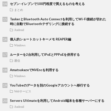
セブン-イレブンで100円程度で買えるものを考える
まとめ
TaskerとBluetooth Auto Connectを利用してWi-Fi接続が切れた
時に自動でBluetoothテザリングに接続する
Android
個人的ショートカットキーメモ REAPER編
Windows
ルーターを2台利用してIPoEとPPPoEを併用する
通信
AmatsukazeでNVEncを利用する
Windows
YouTubeのデータを別のGoogleアカウントへ移行する
Webサービス
Servers Ultimateを利用してAndroid端末を各種サーバーにする
Android