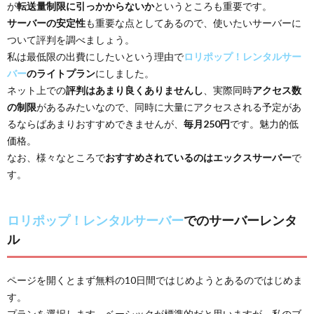
が
転送量制限に引っかからないか
というところも重要です。
サーバーの安定性
も重要な点としてあるので、使いたいサーバーに
ついて評判を調べましょう。
私は最低限の出費にしたいという理由で
ロリポップ！レンタルサー
バー
のライトプラン
にしました。
ネット上での
評判はあまり良くありませんし
、実際同時
アクセス数
の制限
があるみたいなので、同時に大量にアクセスされる予定があ
るならばあまりおすすめできませんが、
毎月250円
です。魅力的低
価格。
なお、様々なところで
おすすめされているのはエックスサーバー
で
す。
ロリポップ！レンタルサーバー
でのサーバーレンタ
ル
ページを開くとまず無料の10日間ではじめようとあるのではじめま
す。
プランを選択します。ベーシックが標準的だと思いますが、私のブ