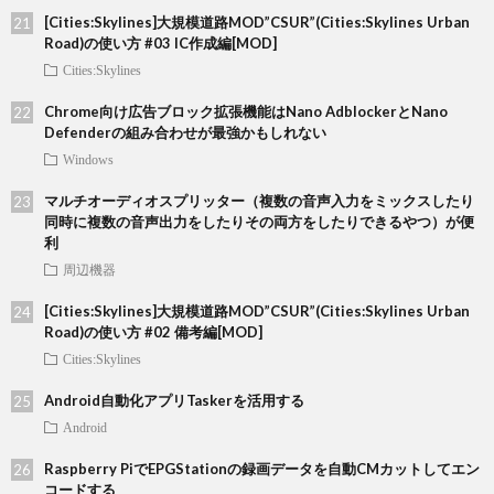
[Cities:Skylines]大規模道路MOD”CSUR”(Cities:Skylines Urban
Road)の使い方 #03 IC作成編[MOD]
Cities:Skylines
Chrome向け広告ブロック拡張機能はNano AdblockerとNano
Defenderの組み合わせが最強かもしれない
Windows
マルチオーディオスプリッター（複数の音声入力をミックスしたり
同時に複数の音声出力をしたりその両方をしたりできるやつ）が便
利
周辺機器
[Cities:Skylines]大規模道路MOD”CSUR”(Cities:Skylines Urban
Road)の使い方 #02 備考編[MOD]
Cities:Skylines
Android自動化アプリTaskerを活用する
Android
Raspberry PiでEPGStationの録画データを自動CMカットしてエン
コードする