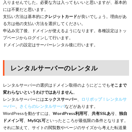
入りませんでした。必要な方は入ってもいいと思いますが、基本的
には不要だと思います。
支払い方法は基本的に
クレジットカード
が良いでしょう。理由があ
る方は他の支払い方法を選択してください。
申込み完了後、ドメインが使えるようになります。各種設定はトッ
プページからログインして行います。
ドメインの設定はサーバーレンタル後に行います。
レンタルサーバーのレンタル
レンタルサーバーの選択はドメイン取得のようにどこでも
そこまで
変わらないというわけではありません
。
レンタルサーバーには
エックスサーバー
、
ロリポップ！レンタルサ
ーバー
、
さくらのレンタルサーバ
などがあります。
WordPressを動かすには、
WordPress利用可
、
共有SSLあり
、
独自
ドメイン可
、
MySQL可
といったところが最低限の条件となります。
それに加えて、サイトの閲覧数やページのサイズから考えた転送量