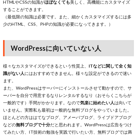
HTMLやCSSの知識が
ほぼなくても
美しく、高機能にカスタマイズ
することができます。
（最低限の知識は必要です。また、細かくカスタマイズするには多
少のHTML、CSS、PHPの知識が必要になってきます。）
WordPressに向いていない人
様々なカスタマイズができるという性質上、
ITなどに関して全く知
識がない人
にはおすすめできません。様々な設定ができるので迷い
ます。
また、WordPressはサーバーにインストールさせて動かすので、サ
ーバーを自分で用意するなりレンタルするなり（おそらくこちらが
一般的です）手間がかかります。なので
気楽に始めたい人
は向いて
いません。実際私も最初は一般的な無料ブログをやっていました。
ほとんどの方ははてなブログ、アメーバブログ、ライブドアブログ
などの
無料ブログで十分
だと思われます。WordPressは広告をつけ
てみたい方、IT技術の勉強を実践で行いたい方、無料ブログでは満