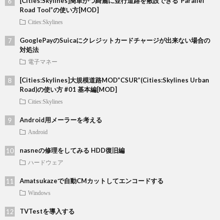
[Cities:Skylines]簡単かつ綺麗に並行道路を敷設できる”Parallel
Road Tool”の使い方[MOD]
Cities:Skylines
GooglePayのSuicaにクレジットカードチャージが出来ない場合の
対処法
電子マネー
[Cities:Skylines]大規模道路MOD”CSUR”(Cities:Skylines Urban
Road)の使い方 #01 基本編[MOD]
Cities:Skylines
Android用メーラーを考える
Android
nasneの修理をしてみる HDD復旧編
ハードウェア
Amatsukazeで自動CMカットしてエンコードする
Windows
TVTestを導入する