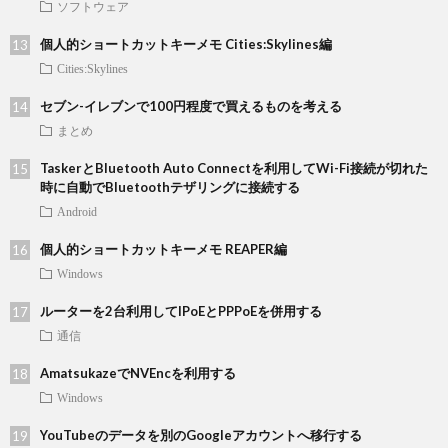
ソフトウェア
個人的ショートカットキーメモ Cities:Skylines編
Cities:Skylines
セブン-イレブンで100円程度で買えるものを考える
まとめ
TaskerとBluetooth Auto Connectを利用してWi-Fi接続が切れた
時に自動でBluetoothテザリングに接続する
Android
個人的ショートカットキーメモ REAPER編
Windows
ルーターを2台利用してIPoEとPPPoEを併用する
通信
AmatsukazeでNVEncを利用する
Windows
YouTubeのデータを別のGoogleアカウントへ移行する