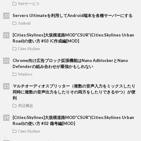
Webサービス
Servers Ultimateを利用してAndroid端末を各種サーバーにする
Android
[Cities:Skylines]大規模道路MOD”CSUR”(Cities:Skylines Urban
Road)の使い方 #03 IC作成編[MOD]
Cities:Skylines
Chrome向け広告ブロック拡張機能はNano AdblockerとNano
Defenderの組み合わせが最強かもしれない
Windows
マルチオーディオスプリッター（複数の音声入力をミックスしたり
同時に複数の音声出力をしたりその両方をしたりできるやつ）が便
利
周辺機器
[Cities:Skylines]大規模道路MOD”CSUR”(Cities:Skylines Urban
Road)の使い方 #02 備考編[MOD]
Cities:Skylines