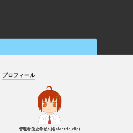
プロフィール
管理者:兎史希ゼム(@electric_clip)