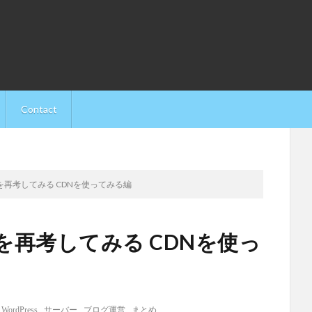
Contact
再考してみる CDNを使ってみる編
再考してみる CDNを使っ
,
WordPress
,
サーバー
,
ブログ運営
,
まとめ