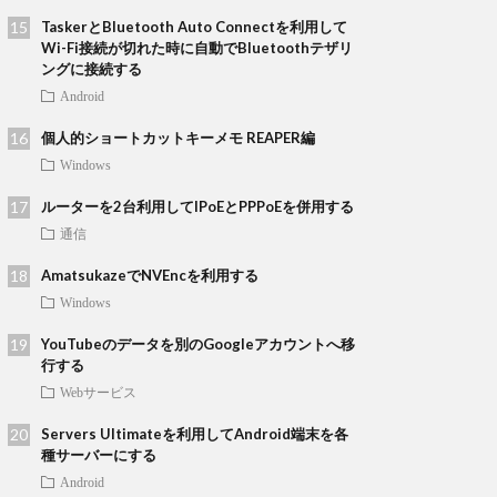
TaskerとBluetooth Auto Connectを利用して
Wi-Fi接続が切れた時に自動でBluetoothテザリ
ングに接続する
Android
個人的ショートカットキーメモ REAPER編
Windows
ルーターを2台利用してIPoEとPPPoEを併用する
通信
AmatsukazeでNVEncを利用する
Windows
YouTubeのデータを別のGoogleアカウントへ移
行する
Webサービス
Servers Ultimateを利用してAndroid端末を各
種サーバーにする
Android