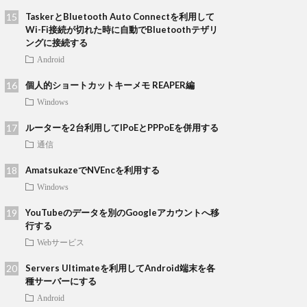
TaskerとBluetooth Auto Connectを利用して
Wi-Fi接続が切れた時に自動でBluetoothテザリ
ングに接続する
Android
個人的ショートカットキーメモ REAPER編
Windows
ルーターを2台利用してIPoEとPPPoEを併用する
通信
AmatsukazeでNVEncを利用する
Windows
YouTubeのデータを別のGoogleアカウントへ移
行する
Webサービス
Servers Ultimateを利用してAndroid端末を各
種サーバーにする
Android