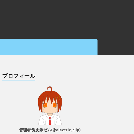
プロフィール
管理者:兎史希ゼム(@electric_clip)