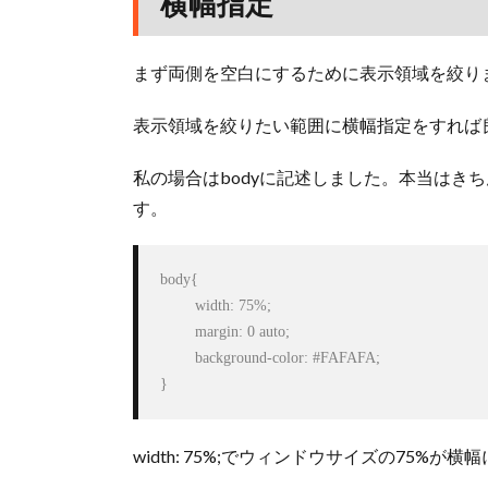
横幅指定
まず両側を空白にするために表示領域を絞り
表示領域を絞りたい範囲に横幅指定をすれば
私の場合はbodyに記述しました。本当はき
す。
body{

	width: 75%;

	margin: 0 auto;

	background-color: #FAFAFA;

}
width: 75%;でウィンドウサイズの75%が