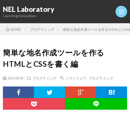
NEL Laboratory
Learning Innovation.
プログラミング
簡単な地名作成ツールを作る HTMLとCSS
HOME
Hom
簡単な地名作成ツールを作る
研
HTMLとCSSを書く編
究
Profi
2019.08.05
プログラミング
ソフトウェア
,
プログラミング
室
Twitt
Conta