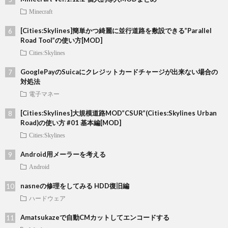
Minecraft
[Cities:Skylines]簡単かつ綺麗に並行道路を敷設できる”Parallel
Road Tool”の使い方[MOD]
Cities:Skylines
GooglePayのSuicaにクレジットカードチャージが出来ない場合の
対処法
電子マネー
[Cities:Skylines]大規模道路MOD”CSUR”(Cities:Skylines Urban
Road)の使い方 #01 基本編[MOD]
Cities:Skylines
Android用メーラーを考える
Android
nasneの修理をしてみる HDD復旧編
ハードウェア
Amatsukazeで自動CMカットしてエンコードする