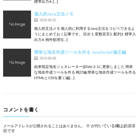
標準出力4. […]
個人的Java文法メモ
2020.06.03
個人的文法メモ 個人的に利用するJava文法をコピペできるよ
うにまとめておく記事です。 目次 1. 変数宣言2. 配列3. 標準入
出力4. 例外処理5[…]
簡単な地名作成ツールを作る JavaScript修正編
2019.08.06
由来指定地名ジェネレーター(β)Ver.2.1に更新しました 簡単
な地名作成ツールを作る 検討編 簡単な地名作成ツールを作る
HTMLとCSSを書く編[…]
コメントを書く
※
が付いている欄は必須項
メールアドレスが公開されることはありません。
目です