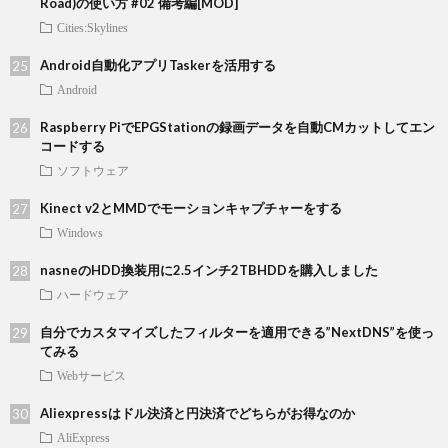
Road)の使い方 #02 備考編[MOD]
Cities:Skylines
Android自動化アプリTaskerを活用する
Android
Raspberry PiでEPGStationの録画データを自動CMカットしてエン
コードする
ソフトウェア
Kinect v2とMMDでモーションキャプチャーをする
Windows
nasneのHDD換装用に2.5インチ2TBHDDを購入しました
ハードウェア
自分でカスタマイズしたフィルターを適用できる”NextDNS”を使っ
てみる
Webサービス
Aliexpressはドル決済と円決済でどちらがお得なのか
AliExpress