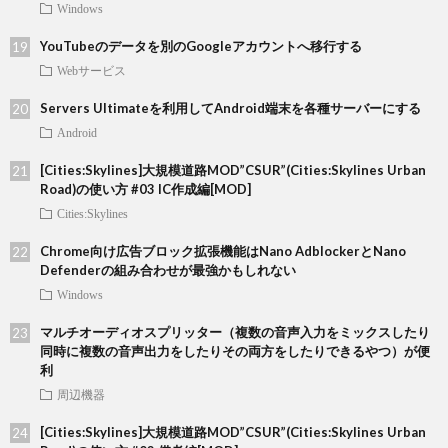
Windows
YouTubeのデータを別のGoogleアカウントへ移行する
Webサービス
Servers Ultimateを利用してAndroid端末を各種サーバーにする
Android
[Cities:Skylines]大規模道路MOD”CSUR”(Cities:Skylines Urban
Road)の使い方 #03 IC作成編[MOD]
Cities:Skylines
Chrome向け広告ブロック拡張機能はNano AdblockerとNano
Defenderの組み合わせが最強かもしれない
Windows
マルチオーディオスプリッター（複数の音声入力をミックスしたり
同時に複数の音声出力をしたりその両方をしたりできるやつ）が便
利
周辺機器
[Cities:Skylines]大規模道路MOD”CSUR”(Cities:Skylines Urban