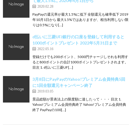
て最大1.5%に 2020年4月1日から
2020.02.28
PayPayの還元率が最大1.5%に低下 全額還元も確率低下 2019
年10月1日から 最大1.5%ではありますが、相当利用しない限
りは0.5%になり[…]
d払いに三菱UFJ銀行の口座を登録して利用すると
1000ポイントプレゼント 2022年5月31日まで
2022.05.16
登録だけでも200ポイント、5000円チャージしそれを利用す
ると800ポイントの合計1000ポイントプレゼントされます。
目次 1. d払いに三菱UF[…]
3月8日にPayPayのYahoo!プレミアム会員特典5回
に1回全額還元キャンペーン終了
2019.03.05
景品総額が景表法上の限度額に達したって・・・ 目次 1.
Yahoo!プレミアム会員特典終了 Yahoo!プレミアム会員特典
終了 PayPayの100[…]