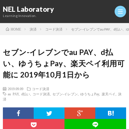
NEL Laboratory
Learning Innovation.
決済
コード決済
セブン-イレブンでau PAY、d払い、
HOME
Hom
セブン-イレブンでau PAY、d払
研
い、ゆうちょPay、楽天ペイ利用可
能に 2019年10月1日から
究
Profi
2019.09.09
コード決済
室
Twitt
au PAY
,
d払い
,
コード決済
,
セブン-イレブン
,
ゆうちょPay
,
楽天ペイ
,
決
済
Conta