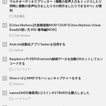
マルチオーディオスプリッター（複数の音声入力をミックスしたり
同時に複数の音声出力をしたりその両方をしたりできるやつ）が便
利
周辺機器
[Cities:Skylines]大規模道路MOD”CSUR”(Cities:Skylines Urban
Road)の使い方 #02 備考編[MOD]
Cities:Skylines
Android自動化アプリTaskerを活用する
Android
Raspberry PiでEPGStationの録画データを自動CMカットしてエン
コードする
ソフトウェア
Kinect v2とMMDでモーションキャプチャーをする
Windows
nasneのHDD換装用に2.5インチ2TBHDDを購入しました
ハードウェア