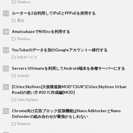
Windows
ルーターを2台利用してIPoEとPPPoEを併用する
通信
AmatsukazeでNVEncを利用する
Windows
YouTubeのデータを別のGoogleアカウントへ移行する
Webサービス
Servers Ultimateを利用してAndroid端末を各種サーバーにする
Android
[Cities:Skylines]大規模道路MOD”CSUR”(Cities:Skylines Urban
Road)の使い方 #03 IC作成編[MOD]
Cities:Skylines
Chrome向け広告ブロック拡張機能はNano AdblockerとNano
Defenderの組み合わせが最強かもしれない
Windows