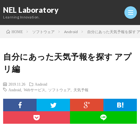
NEL Laboratory
Learning Innovation.
ソフトウェア
Android
自分にあった天気予報を探す 
HOME
Hom
自分にあった天気予報を探す アプ
研
リ編
究
Profi
2019.11.26
Android
Android
,
Webサービス
,
ソフトウェア
,
天気予報
室
Twitt
Conta