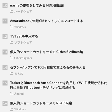
nasneの修理をしてみる HDD復旧編
ハードウェア
Amatsukazeで自動CMカットしてエンコードする
Windows
TVTestを導入する
ソフトウェア
個人的ショートカットキーメモ Cities:Skylines編
Cities:Skylines
セブン-イレブンで100円程度で買えるものを考える
まとめ
TaskerとBluetooth Auto Connectを利用してWi-Fi接続が切れた
時に自動でBluetoothテザリングに接続する
Android
個人的ショートカットキーメモ REAPER編
Windows