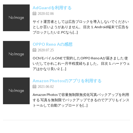
AdGuardを利用する
2020.02.06
サイト運営者としては広告ブロックを導入しないでください
としか言いようがありません。 目次 1. Android端末で広告を
ブロックしたい2. PCなら[…]
OPPO Reno Aの感想
2020.07.25
OCNモバイルONEで契約したOPPO Reno Aが届きました 使
いだしてかれこれ一月半程度経ちました。 目次 1. ハードウェ
アはかなり良い2. […]
Amazon Photosのアプリを利用する
2021.06.02
Amazon Photosで容量無制限無劣化写真バックアップを利用
する 写真を無制限でバックアップできるのでアプリもインス
トールして自動アップロードを[…]