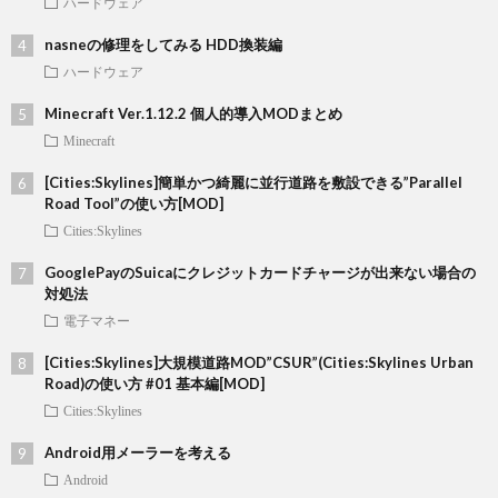
ハードウェア
nasneの修理をしてみる HDD換装編
ハードウェア
Minecraft Ver.1.12.2 個人的導入MODまとめ
Minecraft
[Cities:Skylines]簡単かつ綺麗に並行道路を敷設できる”Parallel
Road Tool”の使い方[MOD]
Cities:Skylines
GooglePayのSuicaにクレジットカードチャージが出来ない場合の
対処法
電子マネー
[Cities:Skylines]大規模道路MOD”CSUR”(Cities:Skylines Urban
Road)の使い方 #01 基本編[MOD]
Cities:Skylines
Android用メーラーを考える
Android