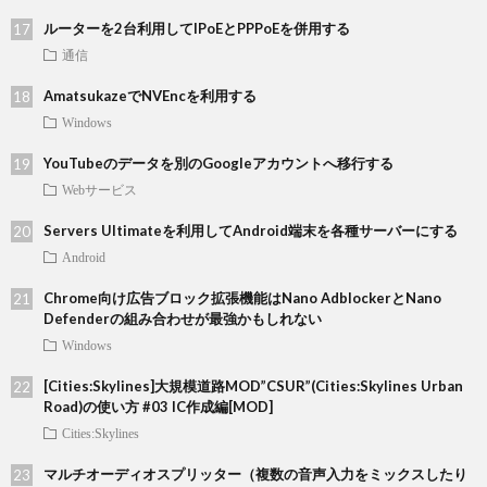
ルーターを2台利用してIPoEとPPPoEを併用する
通信
AmatsukazeでNVEncを利用する
Windows
YouTubeのデータを別のGoogleアカウントへ移行する
Webサービス
Servers Ultimateを利用してAndroid端末を各種サーバーにする
Android
Chrome向け広告ブロック拡張機能はNano AdblockerとNano
Defenderの組み合わせが最強かもしれない
Windows
[Cities:Skylines]大規模道路MOD”CSUR”(Cities:Skylines Urban
Road)の使い方 #03 IC作成編[MOD]
Cities:Skylines
マルチオーディオスプリッター（複数の音声入力をミックスしたり