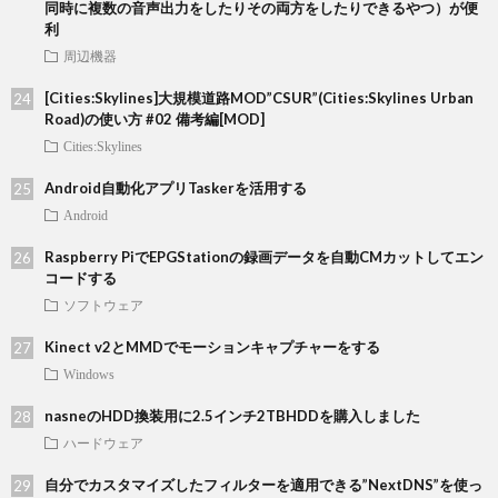
同時に複数の音声出力をしたりその両方をしたりできるやつ）が便
利
周辺機器
[Cities:Skylines]大規模道路MOD”CSUR”(Cities:Skylines Urban
Road)の使い方 #02 備考編[MOD]
Cities:Skylines
Android自動化アプリTaskerを活用する
Android
Raspberry PiでEPGStationの録画データを自動CMカットしてエン
コードする
ソフトウェア
Kinect v2とMMDでモーションキャプチャーをする
Windows
nasneのHDD換装用に2.5インチ2TBHDDを購入しました
ハードウェア
自分でカスタマイズしたフィルターを適用できる”NextDNS”を使っ