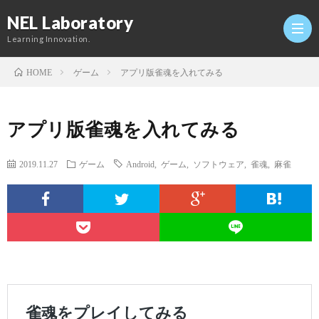
NEL Laboratory
Learning Innovation.
ゲーム
アプリ版雀魂を入れてみる
HOME
Hom
アプリ版雀魂を入れてみる
研
2019.11.27
ゲーム
Android
,
ゲーム
,
ソフトウェア
,
雀魂
,
麻雀
究
Profi
室
Twitt
Conta