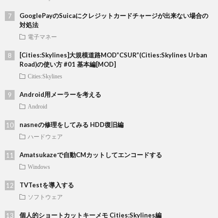
GooglePayのSuicaにクレジットカードチャージが出来ない場合の
対処法
電子マネー
[Cities:Skylines]大規模道路MOD”CSUR”(Cities:Skylines Urban
Road)の使い方 #01 基本編[MOD]
Cities:Skylines
Android用メーラーを考える
Android
nasneの修理をしてみる HDD復旧編
ハードウェア
Amatsukazeで自動CMカットしてエンコードする
Windows
TVTestを導入する
ソフトウェア
個人的ショートカットキーメモ Cities:Skylines編