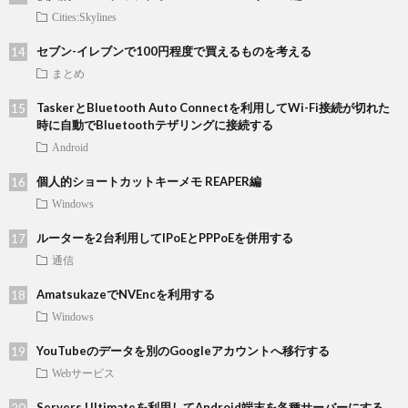
Cities:Skylines
セブン-イレブンで100円程度で買えるものを考える
まとめ
TaskerとBluetooth Auto Connectを利用してWi-Fi接続が切れた
時に自動でBluetoothテザリングに接続する
Android
個人的ショートカットキーメモ REAPER編
Windows
ルーターを2台利用してIPoEとPPPoEを併用する
通信
AmatsukazeでNVEncを利用する
Windows
YouTubeのデータを別のGoogleアカウントへ移行する
Webサービス
Servers Ultimateを利用してAndroid端末を各種サーバーにする