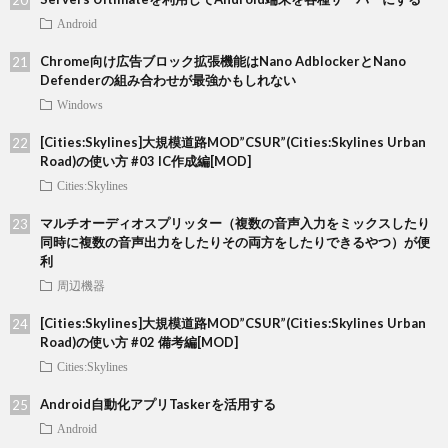
Android
Chrome向け広告ブロック拡張機能はNano AdblockerとNano
Defenderの組み合わせが最強かもしれない
Windows
[Cities:Skylines]大規模道路MOD”CSUR”(Cities:Skylines Urban
Road)の使い方 #03 IC作成編[MOD]
Cities:Skylines
マルチオーディオスプリッター（複数の音声入力をミックスしたり
同時に複数の音声出力をしたりその両方をしたりできるやつ）が便
利
周辺機器
[Cities:Skylines]大規模道路MOD”CSUR”(Cities:Skylines Urban
Road)の使い方 #02 備考編[MOD]
Cities:Skylines
Android自動化アプリTaskerを活用する
Android