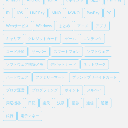
Amazon
Android
au PAY
dポイント
d払い
FamiPay
iD
iOS
LINE Pay
MNO
MVNO
PayPay
PC
Webサービス
Windows
まとめ
アニメ
アプリ
キャリア
クレジットカード
ゲーム
コンテンツ
コード決済
サーバー
スマートフォン
ソフトウェア
ソフトウェア構築メモ
デビットカード
ネットワーク
ハードウェア
ファミリーマート
ブランドプリペイドカード
ブログ運営
プログラミング
ポイント
メルペイ
周辺機器
日記
楽天
決済
証券
通信
通販
銀行
電子マネー