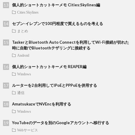
個人的ショートカットキーメモ Cities:Skylines編
Cities:Skylines
セブン-イレブンで100円程度で買えるものを考える
まとめ
TaskerとBluetooth Auto Connectを利用してWi-Fi接続が切れた
時に自動でBluetoothテザリングに接続する
Android
個人的ショートカットキーメモ REAPER編
Windows
ルーターを2台利用してIPoEとPPPoEを併用する
通信
AmatsukazeでNVEncを利用する
Windows
YouTubeのデータを別のGoogleアカウントへ移行する
Webサービス