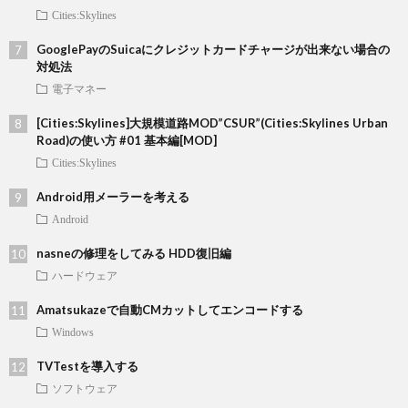
Cities:Skylines
GooglePayのSuicaにクレジットカードチャージが出来ない場合の
対処法
電子マネー
[Cities:Skylines]大規模道路MOD”CSUR”(Cities:Skylines Urban
Road)の使い方 #01 基本編[MOD]
Cities:Skylines
Android用メーラーを考える
Android
nasneの修理をしてみる HDD復旧編
ハードウェア
Amatsukazeで自動CMカットしてエンコードする
Windows
TVTestを導入する
ソフトウェア