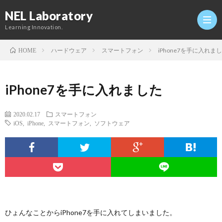
NEL Laboratory
Learning Innovation.
ハードウェア
スマートフォン
iPhone7を手に入れま
HOME
Hom
iPhone7を手に入れました
研
2020.02.17
スマートフォン
iOS
,
iPhone
,
スマートフォン
,
ソフトウェア
究
Profi
室
Twitt
Conta
ひょんなことからiPhone7を手に入れてしまいました。