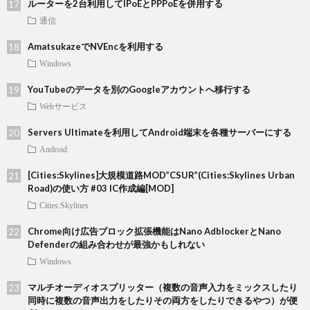
ルーターを2台利用してIPoEとPPPoEを併用する
通信
AmatsukazeでNVEncを利用する
Windows
YouTubeのデータを別のGoogleアカウントへ移行する
Webサービス
Servers Ultimateを利用してAndroid端末を各種サーバーにする
Android
[Cities:Skylines]大規模道路MOD”CSUR”(Cities:Skylines Urban
Road)の使い方 #03 IC作成編[MOD]
Cities:Skylines
Chrome向け広告ブロック拡張機能はNano AdblockerとNano
Defenderの組み合わせが最強かもしれない
Windows
マルチオーディオスプリッター（複数の音声入力をミックスしたり
同時に複数の音声出力をしたりその両方をしたりできるやつ）が便