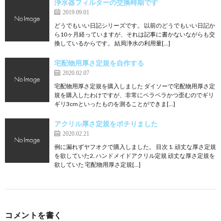
浄水器フィルターの交換時期です
2019.09.01
どうでもいい日記シリーズです。 以前のどうでもいい日記か
ら10ヶ月経っていますが、それは記事に書かないながらも交
換しているからです。 結局浄水の利用量[…]
宅配物用厚さ定規を自作する
2020.02.07
宅配物用厚さ定規を購入しました ダイソーで宅配物用厚さ定
規を購入したわけですが、非常にペラペラかつ歪むのでギリ
ギリ3cmといったものを測ることができま[…]
アクリル厚さ定規をポチりました
2020.02.21
例に漏れずヤフオクで購入しました。 目次 1. 頑丈な厚さ定規
を欲していた2. ハンドメイドアクリル定規 頑丈な厚さ定規を
欲していた 宅配物用厚さ定規[…]
コメントを書く