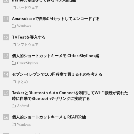
nasneの修理をしてみる HDD復旧編
ハードウェア
Amatsukazeで自動CMカットしてエンコードする
Windows
TVTestを導入する
ソフトウェア
個人的ショートカットキーメモ Cities:Skylines編
Cities:Skylines
セブン-イレブンで100円程度で買えるものを考える
まとめ
TaskerとBluetooth Auto Connectを利用してWi-Fi接続が切れた
時に自動でBluetoothテザリングに接続する
Android
個人的ショートカットキーメモ REAPER編
Windows