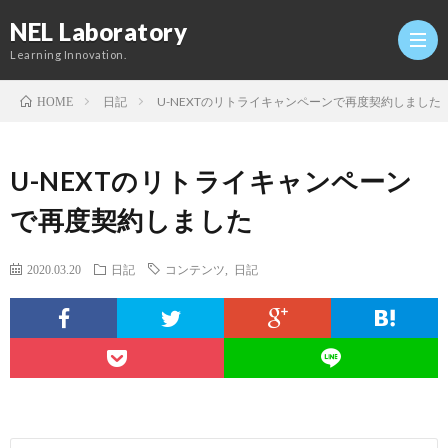
NEL Laboratory
Learning Innovation.
日記
U-NEXTのリトライキャンペーンで再度契約しました
HOME
Hom
U-NEXTのリトライキャンペーン
研
で再度契約しました
究
Profi
2020.03.20
日記
コンテンツ
,
日記
室
Twitt
Conta