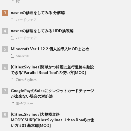
PC
nasneの修理をしてみる 分解編
ハードウェア
nasneの修理をしてみる HDD換装編
ハードウェア
Minecraft Ver.1.12.2 個人的導入MODまとめ
Minecraft
[Cities:Skylines]簡単かつ綺麗に並行道路を敷設
できる”Parallel Road Tool”の使い方[MOD]
Cities:Skylines
GooglePayのSuicaにクレジットカードチャージ
が出来ない場合の対処法
電子マネー
[Cities:Skylines]大規模道路
MOD”CSUR”(Cities:Skylines Urban Road)の使
い方 #01 基本編[MOD]