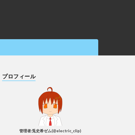
プロフィール
管理者:兎史希ゼム(@electric_clip)