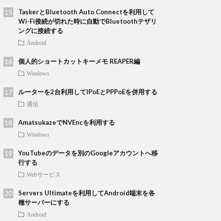
TaskerとBluetooth Auto Connectを利用して
Wi-Fi接続が切れた時に自動でBluetoothテザリ
ングに接続する
Android
個人的ショートカットキーメモ REAPER編
Windows
ルーターを2台利用してIPoEとPPPoEを併用する
通信
AmatsukazeでNVEncを利用する
Windows
YouTubeのデータを別のGoogleアカウントへ移
行する
Webサービス
Servers Ultimateを利用してAndroid端末を各
種サーバーにする
Android