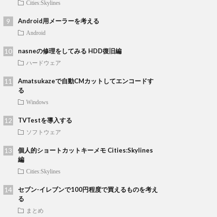
Cities:Skylines
Android用メーラーを考える
Android
nasneの修理をしてみる HDD復旧編
ハードウェア
Amatsukazeで自動CMカットしてエンコードす
る
Windows
TVTestを導入する
ソフトウェア
個人的ショートカットキーメモ Cities:Skylines
編
Cities:Skylines
セブン-イレブンで100円程度で買えるものを考え
る
まとめ