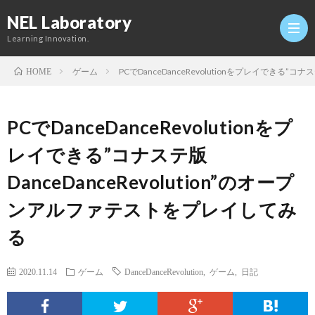
NEL Laboratory
Learning Innovation.
ゲーム
PCでDanceDanceRevolutionをプレイできる”コ
HOME
Hom
PCでDanceDanceRevolutionをプ
研
レイできる”コナステ版
DanceDanceRevolution”のオープ
究
Profi
ンアルファテストをプレイしてみ
室
Twitt
る
Conta
2020.11.14
ゲーム
DanceDanceRevolution
,
ゲーム
,
日記