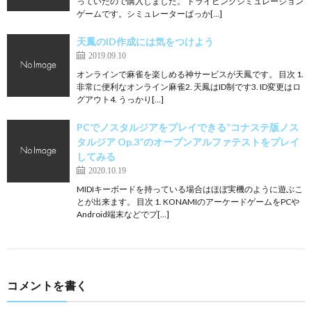
っていたので購入しました。 ドライビングシミュレーション
ゲームです。シミュレーターばっか[…]
天鳳のID作成には気をつけよう
2019.09.10
オンラインで麻雀を楽しめる神サービスが天鳳です。 目次 1.
非常に便利なオンライン麻雀2. 天鳳はID制です3. ID変更はロ
グアウト4. うっかり[…]
PCでノスタルジアをプレイできる”コナステ版ノス
タルジア Op.3”のオープンアルファテストをプレイ
してみる
2020.10.19
MIDIキーボードを持っている場合はほぼ実機のように遊ぶこ
とが出来ます。 目次 1. KONAMIのアーケードゲームをPCや
Android端末などでプ[…]
コメントを書く