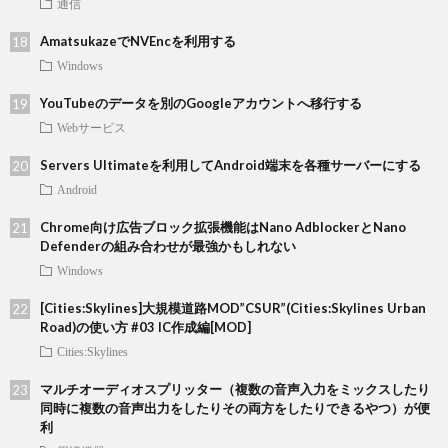
通信
AmatsukazeでNVEncを利用する
Windows
YouTubeのデータを別のGoogleアカウントへ移行する
Webサービス
Servers Ultimateを利用してAndroid端末を各種サーバーにする
Android
Chrome向け広告ブロック拡張機能はNano AdblockerとNano
Defenderの組み合わせが最強かもしれない
Windows
[Cities:Skylines]大規模道路MOD”CSUR”(Cities:Skylines Urban
Road)の使い方 #03 IC作成編[MOD]
Cities:Skylines
マルチオーディオスプリッター（複数の音声入力をミックスしたり
同時に複数の音声出力をしたりその両方をしたりできるやつ）が便
利