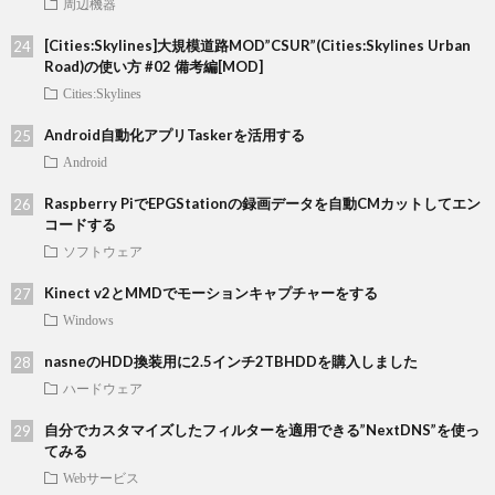
周辺機器
[Cities:Skylines]大規模道路MOD”CSUR”(Cities:Skylines Urban
Road)の使い方 #02 備考編[MOD]
Cities:Skylines
Android自動化アプリTaskerを活用する
Android
Raspberry PiでEPGStationの録画データを自動CMカットしてエン
コードする
ソフトウェア
Kinect v2とMMDでモーションキャプチャーをする
Windows
nasneのHDD換装用に2.5インチ2TBHDDを購入しました
ハードウェア
自分でカスタマイズしたフィルターを適用できる”NextDNS”を使っ
てみる
Webサービス