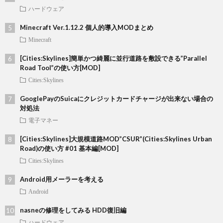
ハードウェア
Minecraft Ver.1.12.2 個人的導入MODまとめ
Minecraft
[Cities:Skylines]簡単かつ綺麗に並行道路を敷設できる”Parallel
Road Tool”の使い方[MOD]
Cities:Skylines
GooglePayのSuicaにクレジットカードチャージが出来ない場合の
対処法
電子マネー
[Cities:Skylines]大規模道路MOD”CSUR”(Cities:Skylines Urban
Road)の使い方 #01 基本編[MOD]
Cities:Skylines
Android用メーラーを考える
Android
nasneの修理をしてみる HDD復旧編
ハードウェア