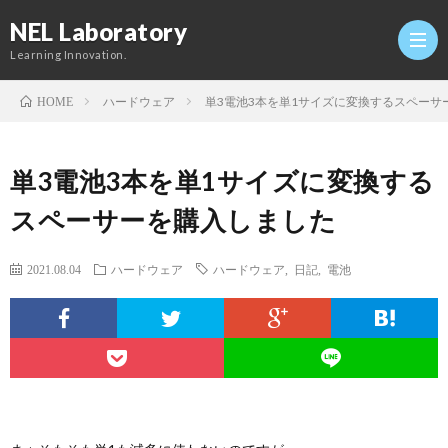
NEL Laboratory
Learning Innovation.
ハードウェア
単3電池3本を単1サイズに変換するスペーサ
HOME
Hom
単3電池3本を単1サイズに変換する
研
スペーサーを購入しました
究
Profi
2021.08.04
ハードウェア
ハードウェア
,
日記
,
電池
室
Twitt
Conta