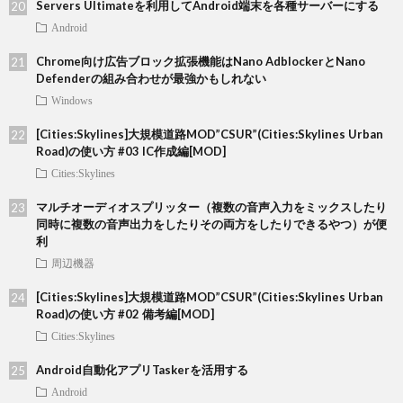
Servers Ultimateを利用してAndroid端末を各種サーバーにする
Android
Chrome向け広告ブロック拡張機能はNano AdblockerとNano
Defenderの組み合わせが最強かもしれない
Windows
[Cities:Skylines]大規模道路MOD”CSUR”(Cities:Skylines Urban
Road)の使い方 #03 IC作成編[MOD]
Cities:Skylines
マルチオーディオスプリッター（複数の音声入力をミックスしたり
同時に複数の音声出力をしたりその両方をしたりできるやつ）が便
利
周辺機器
[Cities:Skylines]大規模道路MOD”CSUR”(Cities:Skylines Urban
Road)の使い方 #02 備考編[MOD]
Cities:Skylines
Android自動化アプリTaskerを活用する
Android