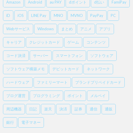
Amazon
Android
au PAY
dポイント
d払い
FamiPay
iD
iOS
LINE Pay
MNO
MVNO
PayPay
PC
Webサービス
Windows
まとめ
アニメ
アプリ
キャリア
クレジットカード
ゲーム
コンテンツ
コード決済
サーバー
スマートフォン
ソフトウェア
ソフトウェア構築メモ
デビットカード
ネットワーク
ハードウェア
ファミリーマート
ブランドプリペイドカード
ブログ運営
プログラミング
ポイント
メルペイ
周辺機器
日記
楽天
決済
証券
通信
通販
銀行
電子マネー