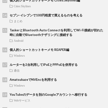
個人的ショートカットキーメモ Cities:Skylines編
Cities:Skylines
セブン-イレブンで100円程度で買えるものを考える
まとめ
TaskerとBluetooth Auto Connectを利用してWi-Fi接続が切れた
時に自動でBluetoothテザリングに接続する
Android
個人的ショートカットキーメモ REAPER編
Windows
ルーターを2台利用してIPoEとPPPoEを併用する
通信
AmatsukazeでNVEncを利用する
Windows
YouTubeのデータを別のGoogleアカウントへ移行する
Webサービス