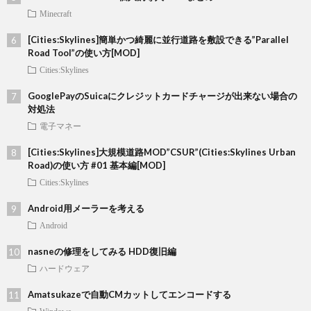
Minecraft
[Cities:Skylines]簡単かつ綺麗に並行道路を敷設できる”Parallel
Road Tool”の使い方[MOD]
Cities:Skylines
GooglePayのSuicaにクレジットカードチャージが出来ない場合の
対処法
電子マネー
[Cities:Skylines]大規模道路MOD”CSUR”(Cities:Skylines Urban
Road)の使い方 #01 基本編[MOD]
Cities:Skylines
Android用メーラーを考える
Android
nasneの修理をしてみる HDD復旧編
ハードウェア
Amatsukazeで自動CMカットしてエンコードする