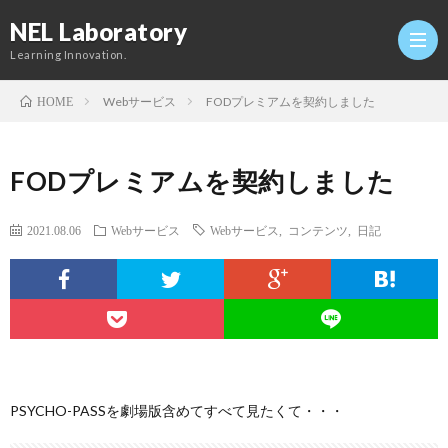
NEL Laboratory
Learning Innovation.
Webサービス
FODプレミアムを契約しました
HOME
Hom
FODプレミアムを契約しました
研
2021.08.06
Webサービス
Webサービス
,
コンテンツ
,
日記
究
Profi
室
Twitt
Conta
PSYCHO-PASSを劇場版含めてすべて見たくて・・・