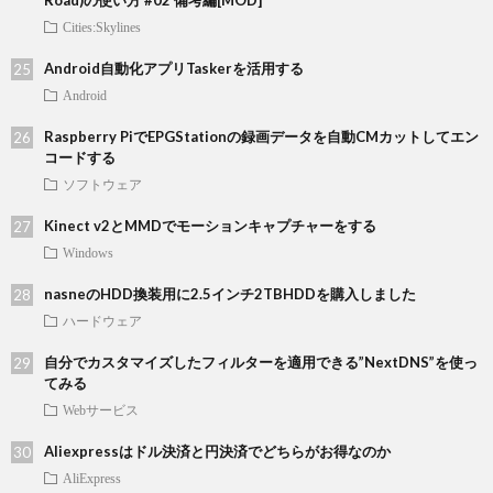
Road)の使い方 #02 備考編[MOD]
Cities:Skylines
Android自動化アプリTaskerを活用する
Android
Raspberry PiでEPGStationの録画データを自動CMカットしてエン
コードする
ソフトウェア
Kinect v2とMMDでモーションキャプチャーをする
Windows
nasneのHDD換装用に2.5インチ2TBHDDを購入しました
ハードウェア
自分でカスタマイズしたフィルターを適用できる”NextDNS”を使っ
てみる
Webサービス
Aliexpressはドル決済と円決済でどちらがお得なのか
AliExpress