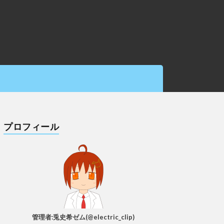
プロフィール
管理者:兎史希ゼム(@electric_clip)