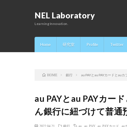
NEL Laboratory
Learning Innovation.
Home
研究室
Profile
Twitter
銀行
au PAYとau PAYカード
HOME
au PAYとau PAY
ん銀行に紐づけて普通
2022.04.21
銀行
au
,
au PAY
,
au PAYカード
,
a