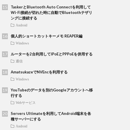
TaskerとBluetooth Auto Connectを利用して
Wi-Fi接続が切れた時に自動でBluetoothテザリ
ングに接続する
Android
個人的ショートカットキーメモ REAPER編
Windows
ルーターを2台利用してIPoEとPPPoEを併用する
通信
AmatsukazeでNVEncを利用する
Windows
YouTubeのデータを別のGoogleアカウントへ移
行する
Webサービス
Servers Ultimateを利用してAndroid端末を各
種サーバーにする
Android