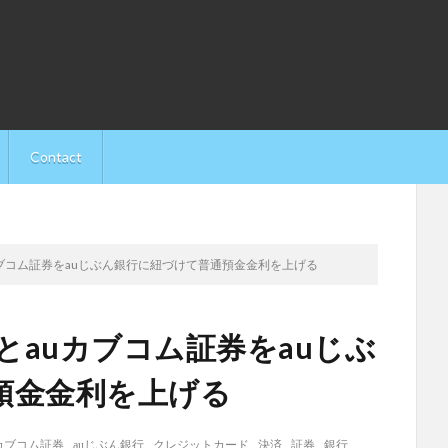
Contact
とauカブコム証券をauじぶん銀行に紐づけて普通預金金利を上げる
カードとauカブコム証券をauじぶ
預金金利を上げる
uカブコム証券
,
auじぶん銀行
,
クレジットカード
,
決済
,
証券
,
銀行