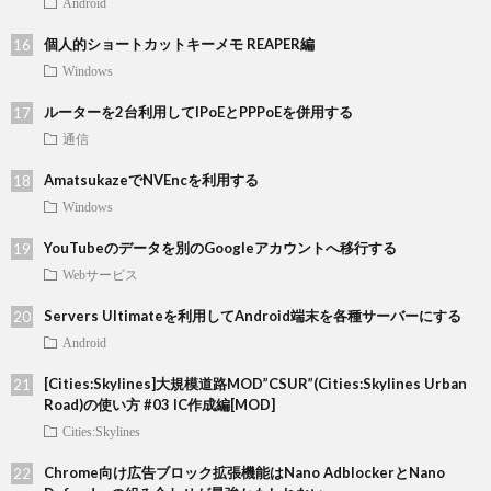
Android
個人的ショートカットキーメモ REAPER編
Windows
ルーターを2台利用してIPoEとPPPoEを併用する
通信
AmatsukazeでNVEncを利用する
Windows
YouTubeのデータを別のGoogleアカウントへ移行する
Webサービス
Servers Ultimateを利用してAndroid端末を各種サーバーにする
Android
[Cities:Skylines]大規模道路MOD”CSUR”(Cities:Skylines Urban
Road)の使い方 #03 IC作成編[MOD]
Cities:Skylines
Chrome向け広告ブロック拡張機能はNano AdblockerとNano