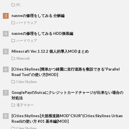
PC
nasneの修理をしてみる 分解編
ハードウェア
nasneの修理をしてみる HDD換装編
ハードウェア
Minecraft Ver.1.12.2 個人的導入MODまとめ
Minecraft
[Cities:Skylines]簡単かつ綺麗に並行道路を敷設できる”Parallel
Road Tool”の使い方[MOD]
Cities:Skylines
GooglePayのSuicaにクレジットカードチャージが出来ない場合の
対処法
電子マネー
[Cities:Skylines]大規模道路MOD”CSUR”(Cities:Skylines Urban
Road)の使い方 #01 基本編[MOD]
Cities:Skylines