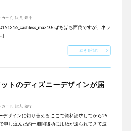
トカード
,
決済
,
銀行
/2019/20191216_cashless_max10/ ぼちぼち面倒ですが、ネッ
]
続きを読む
ビットのディズニーデザインが届
トカード
,
決済
,
銀行
デザインに切り替える ここで資料請求してから25
ーで申し込んだ約一週間後頃に用紙が送られてきて速