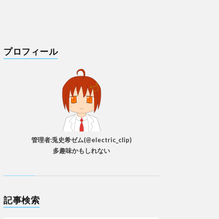
プロフィール
管理者:兎史希ゼム(@electric_clip)
多趣味かもしれない
記事検索