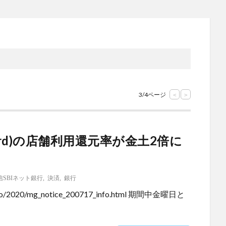
3/4ページ
<
>
ard)の店舗利用還元率が金土2倍に
信SBIネット銀行
,
決済
,
銀行
/info/2020/mg_notice_200717_info.html 期間中金曜日と