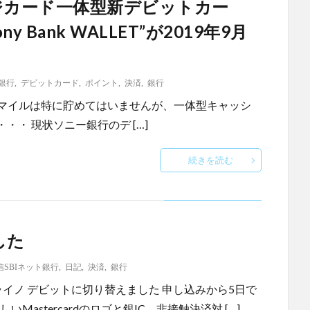
ジカード一体型新デビットカー
 Bank WALLET”が2019年9月
銀行
,
デビットカード
,
ポイント
,
決済
,
銀行
90909_01.pdf マイルは特に貯めてはいませんが、一体型キャッシ
・ 現状ソニー銀行のデ […]
続きを読む
した
信SBIネット銀行
,
日記
,
決済
,
銀行
トミライノ デビットに切り替えました 申し込みから5日で
astercardのロゴと銀IC、非接触決済対 […]