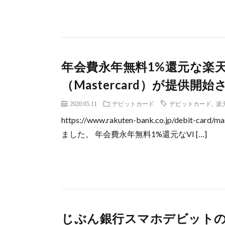
年会費永年無料1%還元な楽
（Mastercard）が提供開
2020.05.11
デビットカード
デビットカード
,
楽
https://www.rakuten-bank.co.jp/debit-
ました。 年会費永年無料1%還元なVI […]
じぶん銀行スマホデビットの利