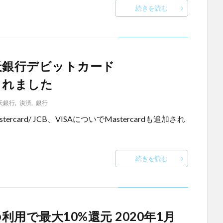
続きを読む
天銀行デビットカード
始されました
天銀行
,
決済
,
銀行
card/mastercard/ JCB、VISAについでMastercardも追加され
続きを読む
用で最大10%還元 2020年1月