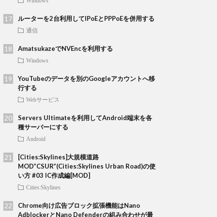
Windows
ルーターを2台利用してIPoEとPPPoEを併用する
通信
AmatsukazeでNVEncを利用する
Windows
YouTubeのデータを別のGoogleアカウントへ移
行する
Webサービス
Servers Ultimateを利用してAndroid端末を各
種サーバーにする
Android
[Cities:Skylines]大規模道路
MOD”CSUR”(Cities:Skylines Urban Road)の使
い方 #03 IC作成編[MOD]
Cities:Skylines
Chrome向け広告ブロック拡張機能はNano
AdblockerとNano Defenderの組み合わせが最