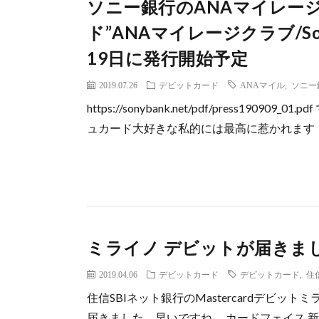
ソニー銀行のANAマイレー
ド”ANAマイレージクラブ/Sony
19日に発行開始予定
2019.07.26
デビットカード
ANAマイル
,
ソニー
https://sonybank.net/pdf/press1
ュカード大好きな私的には最高に惹かれます・・
ミライノ デビットが届きま
2019.04.06
デビットカード
デビットカード
,
住
住信SBIネット銀行のMastercardデビッ
届きました。早いですね。 カードフェイス 新しいM