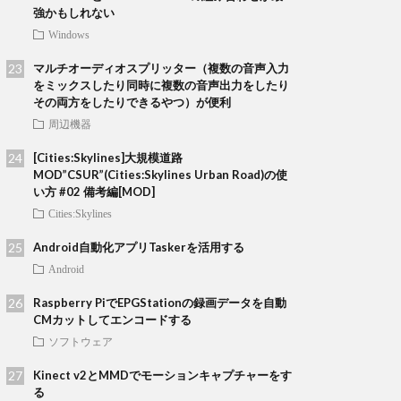
強かもしれない
Windows
マルチオーディオスプリッター（複数の音声入力
をミックスしたり同時に複数の音声出力をしたり
その両方をしたりできるやつ）が便利
周辺機器
[Cities:Skylines]大規模道路
MOD”CSUR”(Cities:Skylines Urban Road)の使
い方 #02 備考編[MOD]
Cities:Skylines
Android自動化アプリTaskerを活用する
Android
Raspberry PiでEPGStationの録画データを自動
CMカットしてエンコードする
ソフトウェア
Kinect v2とMMDでモーションキャプチャーをす
る