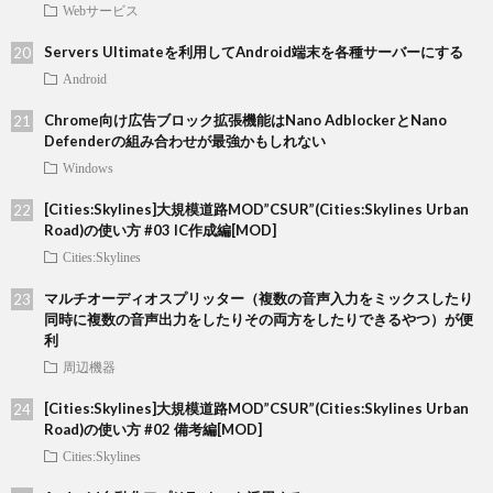
Webサービス
Servers Ultimateを利用してAndroid端末を各種サーバーにする
Android
Chrome向け広告ブロック拡張機能はNano AdblockerとNano
Defenderの組み合わせが最強かもしれない
Windows
[Cities:Skylines]大規模道路MOD”CSUR”(Cities:Skylines Urban
Road)の使い方 #03 IC作成編[MOD]
Cities:Skylines
マルチオーディオスプリッター（複数の音声入力をミックスしたり
同時に複数の音声出力をしたりその両方をしたりできるやつ）が便
利
周辺機器
[Cities:Skylines]大規模道路MOD”CSUR”(Cities:Skylines Urban
Road)の使い方 #02 備考編[MOD]
Cities:Skylines