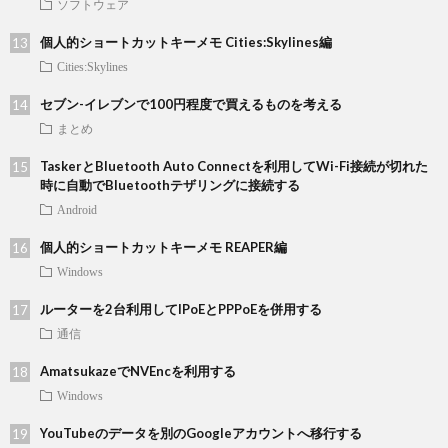
ソフトウェア
個人的ショートカットキーメモ Cities:Skylines編
Cities:Skylines
セブン-イレブンで100円程度で買えるものを考える
まとめ
TaskerとBluetooth Auto Connectを利用してWi-Fi接続が切れた
時に自動でBluetoothテザリングに接続する
Android
個人的ショートカットキーメモ REAPER編
Windows
ルーターを2台利用してIPoEとPPPoEを併用する
通信
AmatsukazeでNVEncを利用する
Windows
YouTubeのデータを別のGoogleアカウントへ移行する