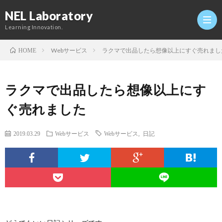
NEL Laboratory
Learning Innovation.
Webサービス
ラクマで出品したら想像以上にすぐ売れまし
HOME
Hom
ラクマで出品したら想像以上にす
研
ぐ売れました
究
Profi
2019.03.29
Webサービス
Webサービス
,
日記
室
Twitt
Conta