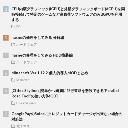
CPU内蔵グラフィック(iGPU)と外部グラフィックボード(dGPU)を同
時接続して特定のゲームなど高負荷ソフトウェアのみdGPUを利用
する
PC
nasneの修理をしてみる 分解編
ハードウェア
nasneの修理をしてみる HDD換装編
ハードウェア
Minecraft Ver.1.12.2 個人的導入MODまとめ
Minecraft
[Cities:Skylines]簡単かつ綺麗に並行道路を敷設できる”Parallel
Road Tool”の使い方[MOD]
Cities:Skylines
GooglePayのSuicaにクレジットカードチャージが出来ない場合の
対処法
電子マネー