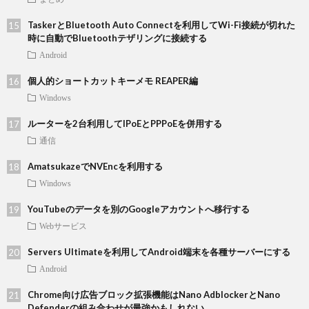
TaskerとBluetooth Auto Connectを利用してWi-Fi接続が切れた
時に自動でBluetoothテザリングに接続する
Android
個人的ショートカットキーメモ REAPER編
Windows
ルーターを2台利用してIPoEとPPPoEを併用する
通信
AmatsukazeでNVEncを利用する
Windows
YouTubeのデータを別のGoogleアカウントへ移行する
Webサービス
Servers Ultimateを利用してAndroid端末を各種サーバーにする
Android
Chrome向け広告ブロック拡張機能はNano AdblockerとNano
Defenderの組み合わせが最強かもしれない