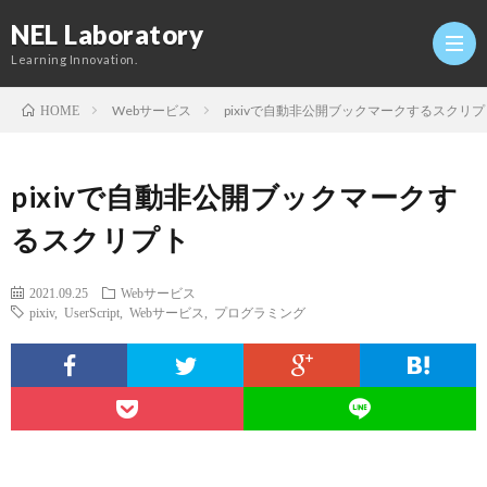
NEL Laboratory
Learning Innovation.
Webサービス
pixivで自動非公開ブックマークするスクリプ
HOME
Hom
pixivで自動非公開ブックマークす
研
るスクリプト
究
Profi
2021.09.25
Webサービス
pixiv
,
UserScript
,
Webサービス
,
プログラミング
室
Twitt
Conta