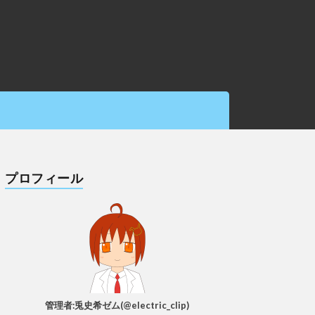
プロフィール
管理者:兎史希ゼム(@electric_clip)