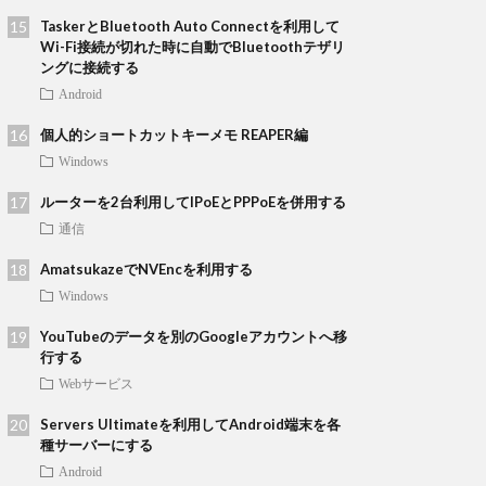
TaskerとBluetooth Auto Connectを利用して
Wi-Fi接続が切れた時に自動でBluetoothテザリ
ングに接続する
Android
個人的ショートカットキーメモ REAPER編
Windows
ルーターを2台利用してIPoEとPPPoEを併用する
通信
AmatsukazeでNVEncを利用する
Windows
YouTubeのデータを別のGoogleアカウントへ移
行する
Webサービス
Servers Ultimateを利用してAndroid端末を各
種サーバーにする
Android