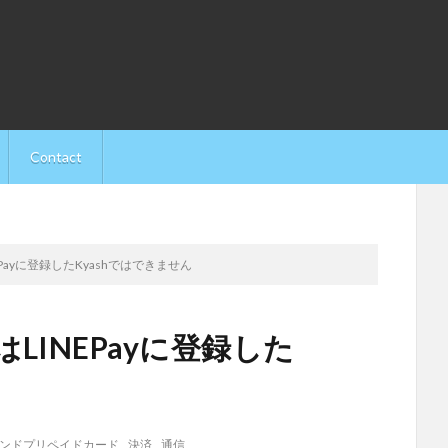
Contact
EPayに登録したKyashではできません
LINEPayに登録した
ンドプリペイドカード
,
決済
,
通信