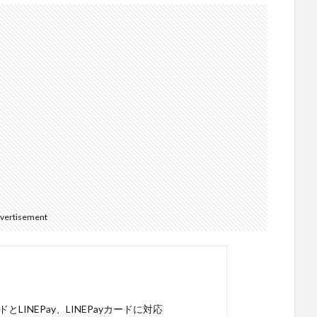
vertisement
LINEPay、LINEPayカードに対応