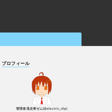
プロフィール
管理者:兎史希ゼム(@electric_clip)