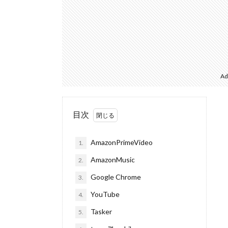
Ad
目次
AmazonPrimeVideo
1.
AmazonMusic
2.
Google Chrome
3.
YouTube
4.
Tasker
5.