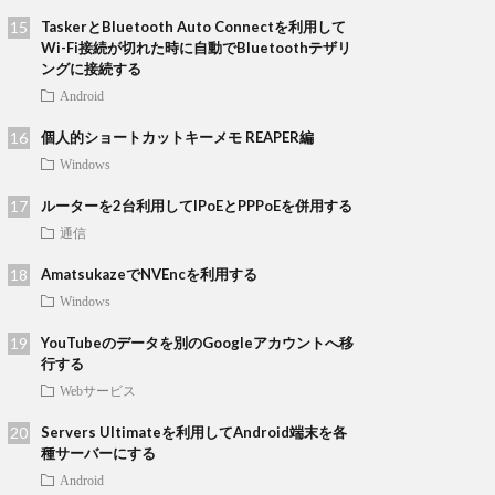
TaskerとBluetooth Auto Connectを利用して
Wi-Fi接続が切れた時に自動でBluetoothテザリ
ングに接続する
Android
個人的ショートカットキーメモ REAPER編
Windows
ルーターを2台利用してIPoEとPPPoEを併用する
通信
AmatsukazeでNVEncを利用する
Windows
YouTubeのデータを別のGoogleアカウントへ移
行する
Webサービス
Servers Ultimateを利用してAndroid端末を各
種サーバーにする
Android