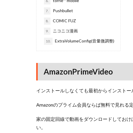
torne™ mobile
6.
Pushbullet
7.
COMIC FUZ
8.
ニコニコ漫画
9.
ExtraVolumeConfig(音量微調整)
10.
AmazonPrimeVideo
インストールしなくても最初からインストー
Amazonのプライム会員ならば無料で見れ
家の固定回線で動画をダウンロードしておけ
い。