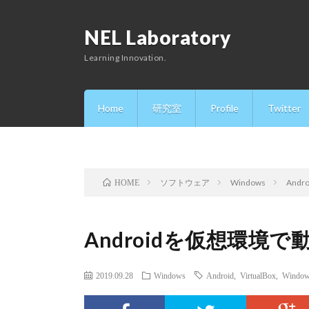
NEL Laboratory
Learning Innovation.
Home
研究室
Profile
Twitter
ソフトウェア
Windows
And
HOME
Androidを仮想環境
2019.09.28
Windows
Android
,
VirtualBox
,
Windo