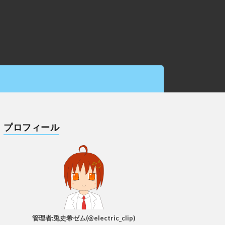
プロフィール
管理者:兎史希ゼム(@electric_clip)