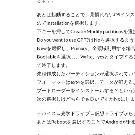
あとは起動することで、見慣れないOSイン
のでInstallationを選択します。
下キーを押してCreate/Modify partitio
Do you want to use GPT?はNoを選択する
Newを選択し、Primary、全領域利用する
Bootableを選択し、Write、yesとタイ
て終了します。
先程作成したパーティションが選択されているの
フォーマットはext4を選択。データが消える
ブートローダーをインストールする？という選
次の選択しはどちらでも良いですがNoにし
デバイス→光学ドライブ→仮想ドライブから
あとはRebootを選択することでAndroid