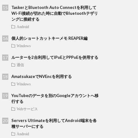
TaskerとBluetooth Auto Connectを利用して
Wi-Fi接続が切れた時に自動でBluetoothテザリ
ングに接続する
Android
個人的ショートカットキーメモ REAPER編
Windows
ルーターを2台利用してIPoEとPPPoEを併用する
通信
AmatsukazeでNVEncを利用する
Windows
YouTubeのデータを別のGoogleアカウントへ移
行する
Webサービス
Servers Ultimateを利用してAndroid端末を各
種サーバーにする
Android