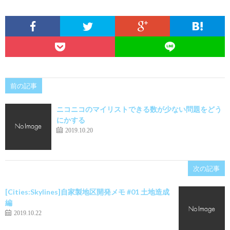
前の記事
ニコニコのマイリストできる数が少ない問題をどう
にかする
2019.10.20
次の記事
[Cities:Skylines]自家製地区開発メモ #01 土地造成
編
2019.10.22