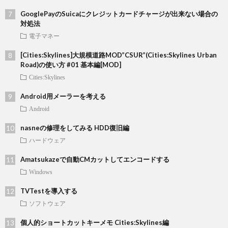
GooglePayのSuicaにクレジットカードチャージが出来ない場合の
対処法
電子マネー
[Cities:Skylines]大規模道路MOD”CSUR”(Cities:Skylines Urban
Road)の使い方 #01 基本編[MOD]
Cities:Skylines
Android用メーラーを考える
Android
nasneの修理をしてみる HDD復旧編
ハードウェア
Amatsukazeで自動CMカットしてエンコードする
Windows
TVTestを導入する
ソフトウェア
個人的ショートカットキーメモ Cities:Skylines編