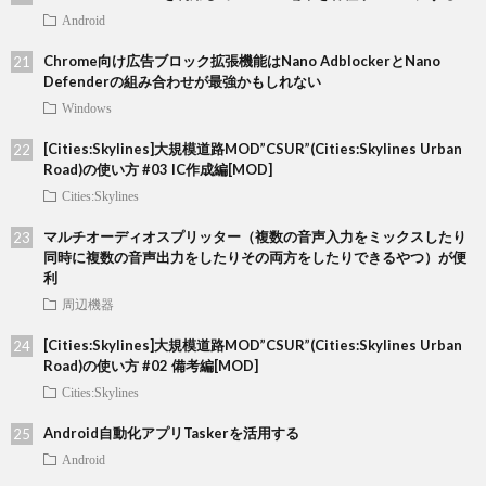
Android
Chrome向け広告ブロック拡張機能はNano AdblockerとNano
Defenderの組み合わせが最強かもしれない
Windows
[Cities:Skylines]大規模道路MOD”CSUR”(Cities:Skylines Urban
Road)の使い方 #03 IC作成編[MOD]
Cities:Skylines
マルチオーディオスプリッター（複数の音声入力をミックスしたり
同時に複数の音声出力をしたりその両方をしたりできるやつ）が便
利
周辺機器
[Cities:Skylines]大規模道路MOD”CSUR”(Cities:Skylines Urban
Road)の使い方 #02 備考編[MOD]
Cities:Skylines
Android自動化アプリTaskerを活用する
Android