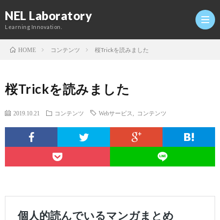
NEL Laboratory
Learning Innovation.
コンテンツ
桜Trickを読みました
HOME
Hom
桜Trickを読みました
研
2019.10.21
コンテンツ
Webサービス
,
コンテンツ
究
Profi
室
Twitt
Conta