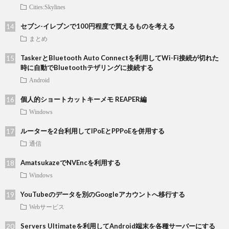
Cities:Skylines
セブン-イレブンで100円程度で買えるものを考える
まとめ
TaskerとBluetooth Auto Connectを利用してWi-Fi接続が切れた
時に自動でBluetoothテザリングに接続する
Android
個人的ショートカットキーメモ REAPER編
Windows
ルーターを2台利用してIPoEとPPPoEを併用する
通信
AmatsukazeでNVEncを利用する
Windows
YouTubeのデータを別のGoogleアカウントへ移行する
Webサービス
Servers Ultimateを利用してAndroid端末を各種サーバーにする