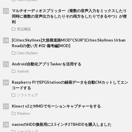
マルチオーディオスプリッター（複数の音声入力をミックスしたり
同時に複数の音声出力をしたりその両方をしたりできるやつ）が便
利
周辺機器
[Cities:Skylines]大規模道路MOD”CSUR”(Cities:Skylines Urban
Road)の使い方 #02 備考編[MOD]
Cities:Skylines
Android自動化アプリTaskerを活用する
Android
Raspberry PiでEPGStationの録画データを自動CMカットしてエン
コードする
ソフトウェア
Kinect v2とMMDでモーションキャプチャーをする
Windows
nasneのHDD換装用に2.5インチ2TBHDDを購入しました
ハードウェア