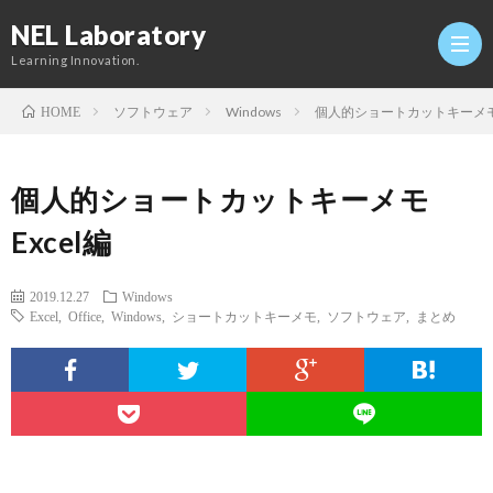
NEL Laboratory
Learning Innovation.
ソフトウェア
Windows
個人的ショートカットキーメモ E
HOME
Hom
個人的ショートカットキーメモ
研
Excel編
究
Profi
2019.12.27
Windows
Excel
,
Office
,
Windows
,
ショートカットキーメモ
,
ソフトウェア
,
まとめ
室
Twitt
Conta