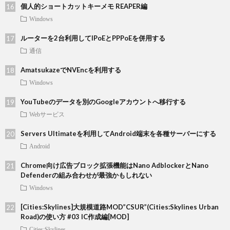
個人的ショートカットキーメモ REAPER編
Windows
ルーターを2台利用してIPoEとPPPoEを併用する
通信
AmatsukazeでNVEncを利用する
Windows
YouTubeのデータを別のGoogleアカウントへ移行する
Webサービス
Servers Ultimateを利用してAndroid端末を各種サーバーにする
Android
Chrome向け広告ブロック拡張機能はNano AdblockerとNano
Defenderの組み合わせが最強かもしれない
Windows
[Cities:Skylines]大規模道路MOD”CSUR”(Cities:Skylines Urban
Road)の使い方 #03 IC作成編[MOD]
Cities:Skylines