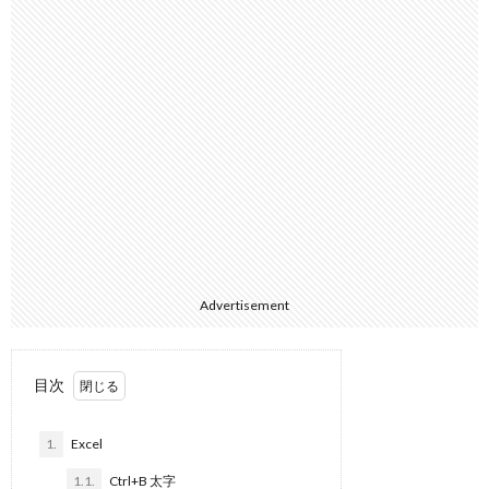
Advertisement
目次
1.
Excel
1.1.
Ctrl+B 太字