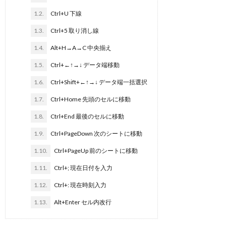
1.2.
Ctrl+U 下線
1.3.
Ctrl+5 取り消し線
1.4.
Alt+H→A→C 中央揃え
1.5.
Ctrl+←↑→↓ データ端移動
1.6.
Ctrl+Shift+←↑→↓ データ端一括選択
1.7.
Ctrl+Home 先頭のセルに移動
1.8.
Ctrl+End 最後のセルに移動
1.9.
Ctrl+PageDown 次のシートに移動
1.10.
Ctrl+PageUp 前のシートに移動
1.11.
Ctrl+; 現在日付を入力
1.12.
Ctrl+: 現在時刻入力
1.13.
Alt+Enter セル内改行