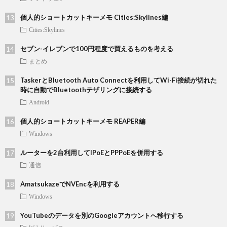
個人的ショートカットキーメモ Cities:Skylines編
Cities:Skylines
セブン-イレブンで100円程度で買えるものを考える
まとめ
TaskerとBluetooth Auto Connectを利用してWi-Fi接続が切れた
時に自動でBluetoothテザリングに接続する
Android
個人的ショートカットキーメモ REAPER編
Windows
ルーターを2台利用してIPoEとPPPoEを併用する
通信
AmatsukazeでNVEncを利用する
Windows
YouTubeのデータを別のGoogleアカウントへ移行する