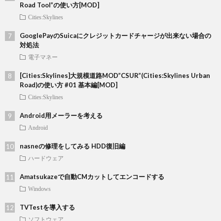
Road Tool”の使い方[MOD]
Cities:Skylines
GooglePayのSuicaにクレジットカードチャージが出来ない場合の
対処法
電子マネー
[Cities:Skylines]大規模道路MOD”CSUR”(Cities:Skylines Urban
Road)の使い方 #01 基本編[MOD]
Cities:Skylines
Android用メーラーを考える
Android
nasneの修理をしてみる HDD復旧編
ハードウェア
Amatsukazeで自動CMカットしてエンコードする
Windows
TVTestを導入する
ソフトウェア