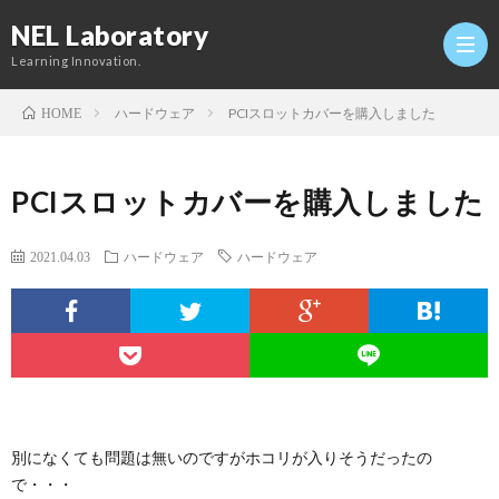
NEL Laboratory
Learning Innovation.
ハードウェア
PCIスロットカバーを購入しました
HOME
Hom
PCIスロットカバーを購入しました
研
2021.04.03
ハードウェア
ハードウェア
究
Profi
室
Twitt
Conta
別になくても問題は無いのですがホコリが入りそうだったの
で・・・