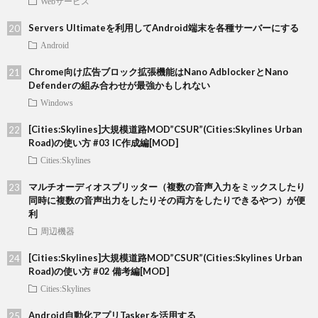
Webサービス
Servers Ultimateを利用してAndroid端末を各種サーバーにする
Android
Chrome向け広告ブロック拡張機能はNano AdblockerとNano
Defenderの組み合わせが最強かもしれない
Windows
[Cities:Skylines]大規模道路MOD”CSUR”(Cities:Skylines Urban
Road)の使い方 #03 IC作成編[MOD]
Cities:Skylines
マルチオーディオスプリッター（複数の音声入力をミックスしたり
同時に複数の音声出力をしたりその両方をしたりできるやつ）が便
利
周辺機器
[Cities:Skylines]大規模道路MOD”CSUR”(Cities:Skylines Urban
Road)の使い方 #02 備考編[MOD]
Cities:Skylines
Android自動化アプリTaskerを活用する