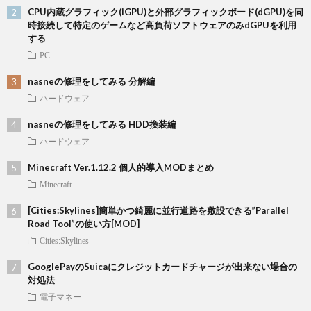
CPU内蔵グラフィック(iGPU)と外部グラフィックボード(dGPU)を同
時接続して特定のゲームなど高負荷ソフトウェアのみdGPUを利用
する
PC
nasneの修理をしてみる 分解編
ハードウェア
nasneの修理をしてみる HDD換装編
ハードウェア
Minecraft Ver.1.12.2 個人的導入MODまとめ
Minecraft
[Cities:Skylines]簡単かつ綺麗に並行道路を敷設できる”Parallel
Road Tool”の使い方[MOD]
Cities:Skylines
GooglePayのSuicaにクレジットカードチャージが出来ない場合の
対処法
電子マネー