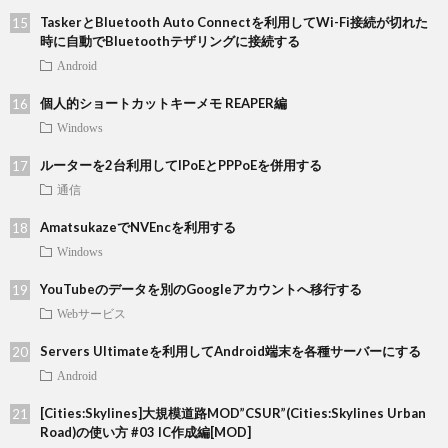
TaskerとBluetooth Auto Connectを利用してWi-Fi接続が切れた
時に自動でBluetoothテザリングに接続する
Android
個人的ショートカットキーメモ REAPER編
Windows
ルーターを2台利用してIPoEとPPPoEを併用する
通信
AmatsukazeでNVEncを利用する
Windows
YouTubeのデータを別のGoogleアカウントへ移行する
Webサービス
Servers Ultimateを利用してAndroid端末を各種サーバーにする
Android
[Cities:Skylines]大規模道路MOD”CSUR”(Cities:Skylines Urban
Road)の使い方 #03 IC作成編[MOD]