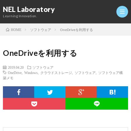
NEL Laboratory
Learning Innovation.
ソフトウェア
OneDriveを利用する
HOME
Hom
OneDriveを利用する
研
2019.04.20
ソフトウェア
OneDrive
,
Windows
,
クラウドストレージ
,
ソフトウェア
,
ソフトウェア構
究
Profi
築メモ
室
Twitt
Conta