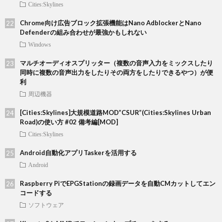
Cities:Skylines
Chrome向け広告ブロック拡張機能はNano AdblockerとNano
Defenderの組み合わせが最強かもしれない
Windows
マルチオーディオスプリッター（複数の音声入力をミックスしたり
同時に複数の音声出力をしたりその両方をしたりできるやつ）が便
利
周辺機器
[Cities:Skylines]大規模道路MOD”CSUR”(Cities:Skylines Urban
Road)の使い方 #02 備考編[MOD]
Cities:Skylines
Android自動化アプリTaskerを活用する
Android
Raspberry PiでEPGStationの録画データを自動CMカットしてエン
コードする
ソフトウェア