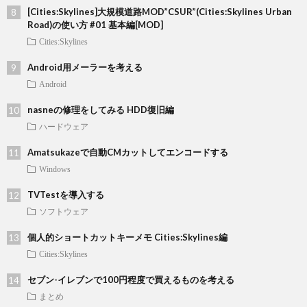
[Cities:Skylines]大規模道路MOD”CSUR”(Cities:Skylines Urban
Road)の使い方 #01 基本編[MOD]
Cities:Skylines
Android用メーラーを考える
Android
nasneの修理をしてみる HDD復旧編
ハードウェア
Amatsukazeで自動CMカットしてエンコードする
Windows
TVTestを導入する
ソフトウェア
個人的ショートカットキーメモ Cities:Skylines編
Cities:Skylines
セブン-イレブンで100円程度で買えるものを考える
まとめ