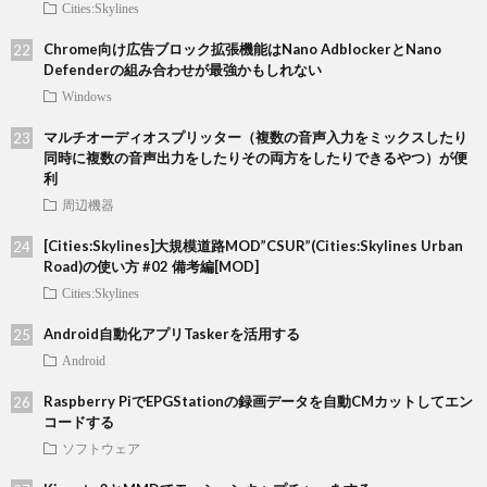
Cities:Skylines
Chrome向け広告ブロック拡張機能はNano AdblockerとNano
Defenderの組み合わせが最強かもしれない
Windows
マルチオーディオスプリッター（複数の音声入力をミックスしたり
同時に複数の音声出力をしたりその両方をしたりできるやつ）が便
利
周辺機器
[Cities:Skylines]大規模道路MOD”CSUR”(Cities:Skylines Urban
Road)の使い方 #02 備考編[MOD]
Cities:Skylines
Android自動化アプリTaskerを活用する
Android
Raspberry PiでEPGStationの録画データを自動CMカットしてエン
コードする
ソフトウェア