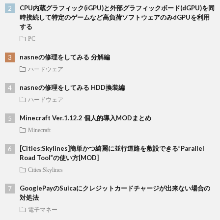
CPU内蔵グラフィック(iGPU)と外部グラフィックボード(dGPU)を同
時接続して特定のゲームなど高負荷ソフトウェアのみdGPUを利用
する
PC
nasneの修理をしてみる 分解編
ハードウェア
nasneの修理をしてみる HDD換装編
ハードウェア
Minecraft Ver.1.12.2 個人的導入MODまとめ
Minecraft
[Cities:Skylines]簡単かつ綺麗に並行道路を敷設できる”Parallel
Road Tool”の使い方[MOD]
Cities:Skylines
GooglePayのSuicaにクレジットカードチャージが出来ない場合の
対処法
電子マネー