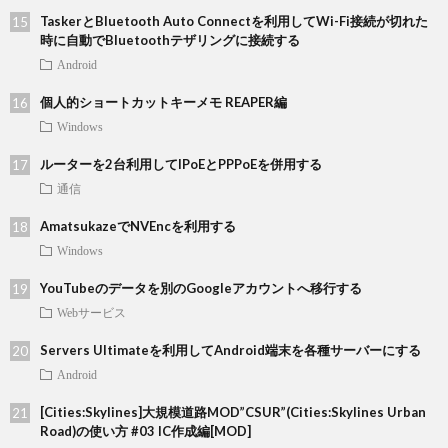
TaskerとBluetooth Auto Connectを利用してWi-Fi接続が切れた
時に自動でBluetoothテザリングに接続する
Android
個人的ショートカットキーメモ REAPER編
Windows
ルーターを2台利用してIPoEとPPPoEを併用する
通信
AmatsukazeでNVEncを利用する
Windows
YouTubeのデータを別のGoogleアカウントへ移行する
Webサービス
Servers Ultimateを利用してAndroid端末を各種サーバーにする
Android
[Cities:Skylines]大規模道路MOD”CSUR”(Cities:Skylines Urban
Road)の使い方 #03 IC作成編[MOD]