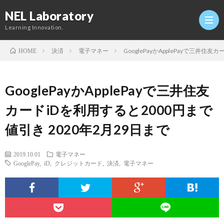
NEL Laboratory
Learning Innovation.
決済
電子マネー
GooglePayかApplePayで三井住
HOME
Hom
GooglePayかApplePayで三井住友
研
カードiDを利用すると2000円まで
値引き 2020年2月29日まで
究
Profi
2019.10.01
電子マネー
室
Twitt
GooglePay
,
iD
,
クレジットカード
,
決済
,
電子マネー
Conta